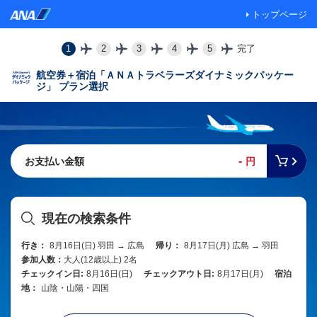
トップページ
1
2
3
4
5
完了
航空券＋宿泊「ＡＮＡトラベラーズダイナミックパッケー
ジ」 プラン選択
-
お支払い金額
円
現在の検索条件
行き：
8月16日(日) 羽田 → 広島
帰り：
8月17日(月) 広島 → 羽田
参加人数：
大人(12歳以上) 2名
チェックイン日:
8月16日(日)
チェックアウト日:
8月17日(月)
宿泊
地：
山陰・山陽・四国