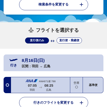
検索条件を変更する
フライトを選択する
直行便のみ
直行便・乗継便
8月16日(日)
行き
区間：
羽田
→
広島
ANA671便
788
空席
基準便
07:05
08:25
羽田
広島
行きのフライトを変更する