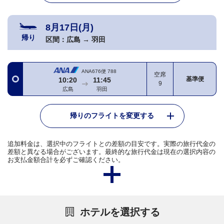
8月17日(月)
帰り
区間：
広島
→
羽田
ANA676便
788
空席
基準便
10:20
11:45
9
広島
羽田
帰りのフライトを変更する
追加料金は、選択中のフライトとの差額の目安です。実際の旅行代金の
差額と異なる場合がございます。最終的な旅行代金は現在の選択内容の
お支払金額合計を必ずご確認ください。
ホテルを選択する