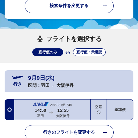
検索条件を変更する
フライトを選択する
直行便のみ
直行便・乗継便
9月9日(水)
行き
区間：
羽田
→
大阪伊丹
ANA031便
738
空席
基準便
14:50
15:55
羽田
大阪伊丹
行きのフライトを変更する