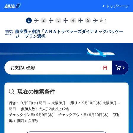
トップページ
1
2
3
4
5
完了
航空券＋宿泊「ＡＮＡトラベラーズダイナミックパッケー
ジ」 プラン選択
-
お支払い金額
円
現在の検索条件
行き：
9月9日(水) 羽田 → 大阪伊丹
帰り：
9月10日(木) 大阪伊丹 →
羽田
参加人数：
大人(12歳以上) 2名
チェックイン日:
9月9日(水)
チェックアウト日:
9月10日(木)
宿泊
地：
関西＞兵庫県