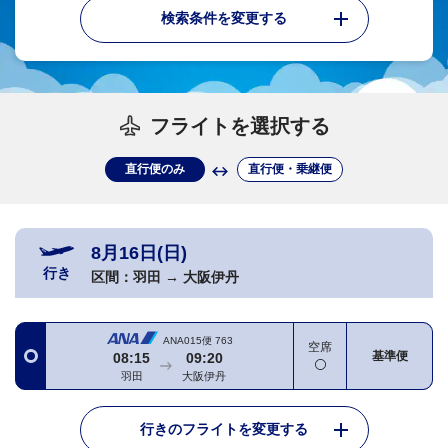
検索条件を変更する
フライトを選択する
直行便のみ
直行便・乗継便
8月16日(日)
行き
区間：
羽田
→
大阪伊丹
ANA015便
763
空席
基準便
08:15
09:20
羽田
大阪伊丹
行きのフライトを変更する