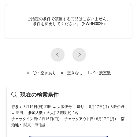
ご指定の条件で該当する商品はございません。
条件を変更してください。 (SWRN0025)
◯ :
空きあり
× :
空きなし
1～9 :
残室数
現在の検索条件
行き：
8月16日(日) 羽田 → 大阪伊丹
帰り：
8月17日(月) 大阪伊丹
→ 羽田
参加人数：
大人(12歳以上) 2名
チェックイン日:
8月16日(日)
チェックアウト日:
8月17日(月)
宿
泊地：
関東・甲信越