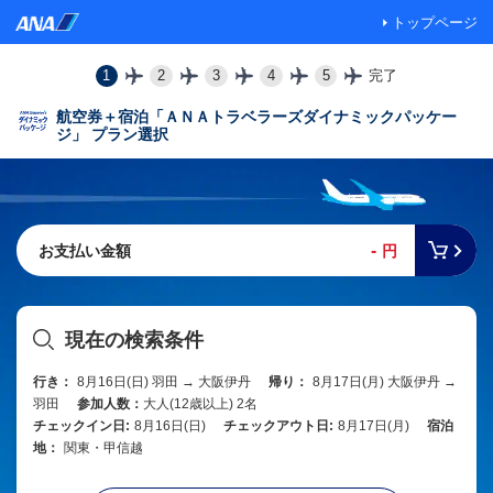
トップページ
1
2
3
4
5
完了
航空券＋宿泊「ＡＮＡトラベラーズダイナミックパッケー
ジ」 プラン選択
-
お支払い金額
円
現在の検索条件
行き：
8月16日(日) 羽田 → 大阪伊丹
帰り：
8月17日(月) 大阪伊丹 →
羽田
参加人数：
大人(12歳以上) 2名
チェックイン日:
8月16日(日)
チェックアウト日:
8月17日(月)
宿泊
地：
関東・甲信越