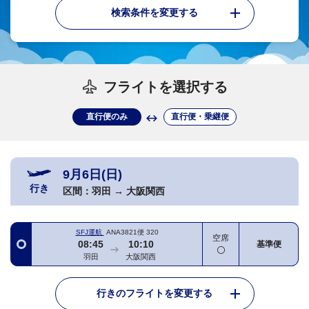
検索条件を変更する
フライトを選択する
直行便のみ
直行便・乗継便
9月6日(日)
行き
区間：
羽田
→
大阪関西
SFJ運航
ANA3821便
320
空席
08:45
10:10
基準便
羽田
大阪関西
行きのフライトを変更する