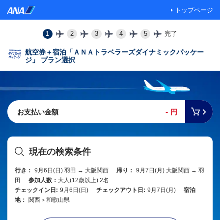
トップページ
1
2
3
4
5
完了
航空券＋宿泊「ＡＮＡトラベラーズダイナミックパッケー
ジ」 プラン選択
-
お支払い金額
円
現在の検索条件
行き：
9月6日(日) 羽田 → 大阪関西
帰り：
9月7日(月) 大阪関西 → 羽
田
参加人数：
大人(12歳以上) 2名
チェックイン日:
9月6日(日)
チェックアウト日:
9月7日(月)
宿泊
地：
関西＞和歌山県