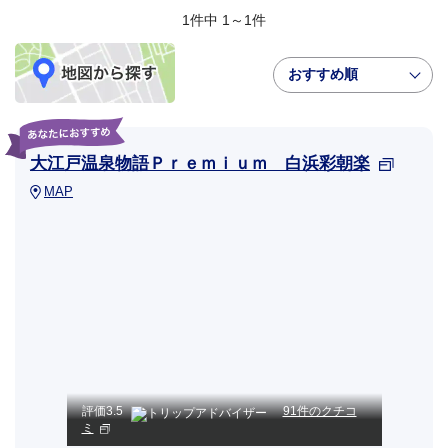
1件中 1～1件
おすすめ順
大江戸温泉物語Ｐｒｅｍｉｕｍ 白浜彩朝楽
MAP
評価
3.5
91件のクチコ
ミ