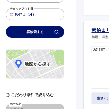
チェックアウト日
素泊ま
再検索する
禁煙 洋室
2名1室利
こだわり条件で絞り込む
空き
：
※
ホテル名