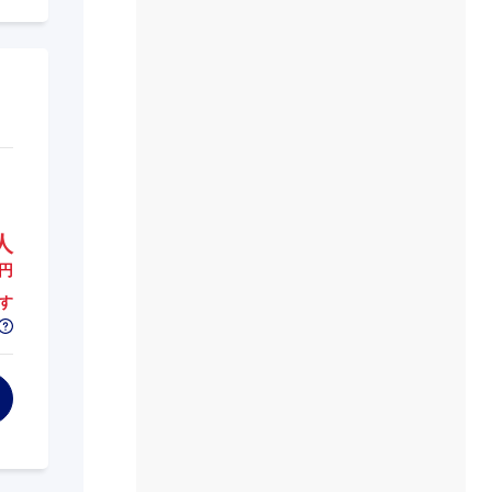
人
円
す