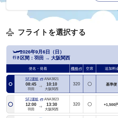
フライトを選択する
2026年9月6日（日）
行き
区間：
羽田
→
大阪関西
ANA093
763
基準便
07:25
08:40
便名・発着
機種
空席
追加料
羽田
大阪関西
SFJ運航
ANA3821
320
08:45
10:10
基準便
羽田
大阪関西
SFJ運航
ANA3823
320
12:00
13:30
+1,500
羽田
大阪関西