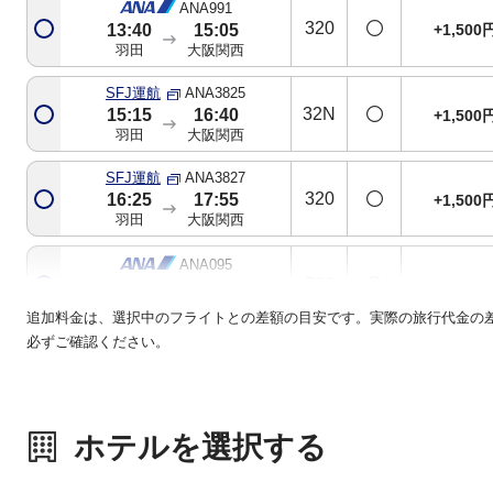
ANA991
320
+1,500
13:40
15:05
羽田
大阪関西
SFJ運航
ANA3825
32N
15:15
16:40
+1,500
羽田
大阪関西
SFJ運航
ANA3827
320
16:25
17:55
+1,500
羽田
大阪関西
ANA095
738
+1,500
18:25
19:50
羽田
大阪関西
追加料金は、選択中のフライトとの差額の目安です。実際の旅行代金の
必ずご確認ください。
ANA097
781
+1,500
20:30
21:50
羽田
大阪関西
ホテルを選択する
ANA099
320
+1,500
21:00
22:20
羽田
大阪関西