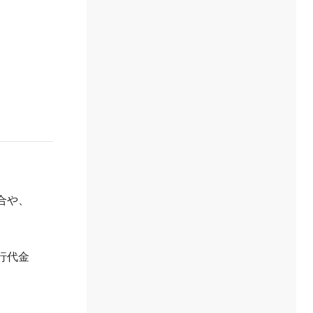
合や、
行代金