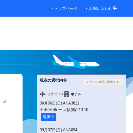
トップページ
お問い合わせ
現在の選択内容
+
フライト
ホテル
チ
09月06日(日) ANA3821
羽田
08:45
ー
大阪関西
10:10
選択中
09月07日(月) ANA094