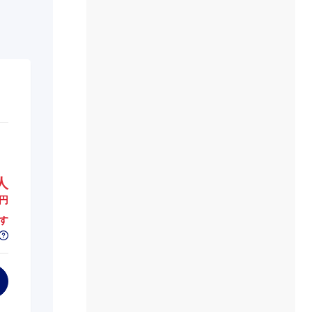
人
円
す