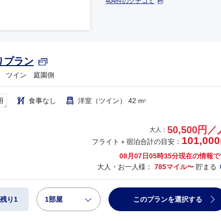
404件のクチコミ
りプラン
 ツイン 庭園側
用
食事なし
洋室（ツイン） 42 m
2
50,500円／
大人：
101,000
フライト＋宿泊合計の目安：
08月07日05時35分
現在の情報で
大人・お一人様：
785マイル〜
貯まる
1部屋
このプランを選択する
残り1