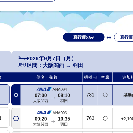
直行便のみ
直行便
2026年9月7日（月）
帰り
区間：
大阪関西
→
羽田
ANA990
320
+2,1
06:45
07:55
金
便名・発着
機種
空席
追加
大阪関西
羽田
ANA094
781
基準
07:00
08:10
大阪関西
羽田
ANA096
円
763
+2,1
09:20
10:35
大阪関西
羽田