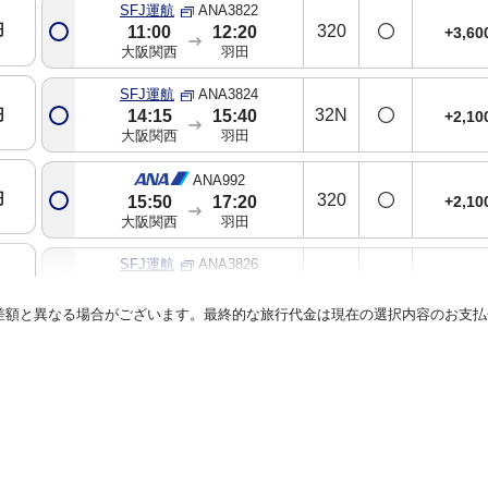
SFJ運航
ANA3822
円
320
11:00
12:20
+3,6
大阪関西
羽田
SFJ運航
ANA3824
円
32N
14:15
15:40
+2,1
大阪関西
羽田
ANA992
円
320
+2,1
15:50
17:20
大阪関西
羽田
SFJ運航
ANA3826
円
32N
17:20
18:45
+2,1
大阪関西
羽田
差額と異なる場合がございます。最終的な旅行代金は現在の選択内容のお支払
SFJ運航
ANA3828
32N
円
18:35
19:55
+3,6
大阪関西
羽田
ANA098
738
円
+2,1
21:00
22:20
大阪関西
羽田