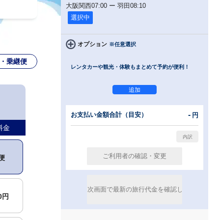
大阪関西
07:00
ー
羽田
08:10
選択中
オプション
※任意選択
・乗継便
レンタカーや観光・体験もまとめて予約が便利！
-
お支払い金額合計（目安）
円
00円
料金
便
00円