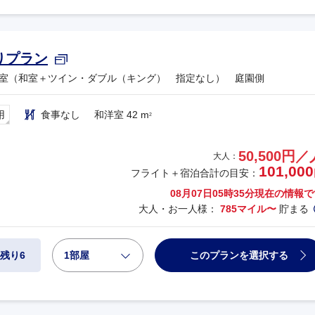
りプラン
室（和室＋ツイン・ダブル（キング） 指定なし） 庭園側
用
食事なし
和洋室 42 m
2
50,500円／
大人：
101,000
フライト＋宿泊合計の目安：
08月07日05時35分
現在の情報で
大人・お一人様：
785マイル〜
貯まる
1部屋
このプランを選択する
残り6