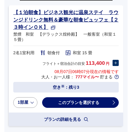
【１泊朝食】ビジネス観光に温泉ステイ ラウ
ンジドリンク無料＆豪華な朝食ビュッフェ【２
３時インＯＫ】
禁煙 和室 【デラックス煌粋殿】 一般客室（和室１
５畳）
2名1室利用
朝食付
和室 15 畳
113,400
フライト＋宿泊合計の目安
円
08月07日06時07分
現在の情報です
大人・お一人様：
777マイル〜
貯まる
※
空き
：残り3
1部屋
プランの詳細を見る