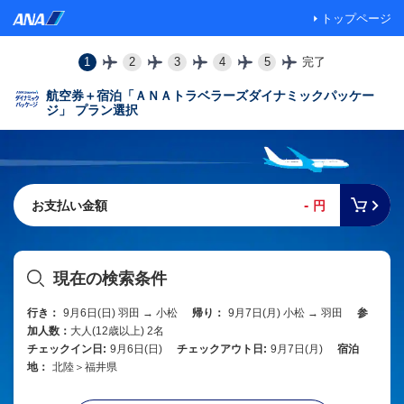
トップページ
1
2
3
4
5
完了
航空券＋宿泊「ＡＮＡトラベラーズダイナミックパッケー
ジ」 プラン選択
-
お支払い金額
円
現在の検索条件
行き：
9月6日(日) 羽田 → 小松
帰り：
9月7日(月) 小松 → 羽田
参
加人数：
大人(12歳以上) 2名
チェックイン日:
9月6日(日)
チェックアウト日:
9月7日(月)
宿泊
地：
北陸＞福井県