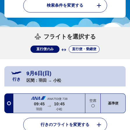
検索条件を変更する
フライトを選択する
直行便のみ
直行便・乗継便
9月6日(日)
行き
区間：
羽田
→
小松
ANA753便
738
空席
基準便
09:45
10:45
羽田
小松
行きのフライトを変更する