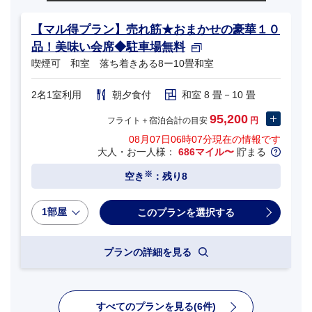
【マル得プラン】売れ筋★おまかせの豪華１０
品！美味い会席◆駐車場無料
喫煙可 和室 落ち着きある8ー10畳和室
2名1室利用
朝夕食付
和室 8 畳－10 畳
95,200
フライト＋宿泊合計の目安
円
08月07日06時07分
現在の情報です
大人・お一人様：
686マイル〜
貯まる
※
空き
：残り8
1部屋
プランの詳細を見る
すべてのプランを見る(6件)