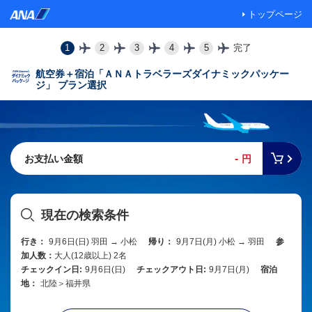
トップページ
1
2
3
4
5
完了
航空券＋宿泊「ＡＮＡトラベラーズダイナミックパッケー
ジ」 プラン選択
-
お支払い金額
円
現在の検索条件
行き：
9月6日(日) 羽田 → 小松
帰り：
9月7日(月) 小松 → 羽田
参
加人数：
大人(12歳以上) 2名
チェックイン日:
9月6日(日)
チェックアウト日:
9月7日(月)
宿泊
地：
北陸＞福井県