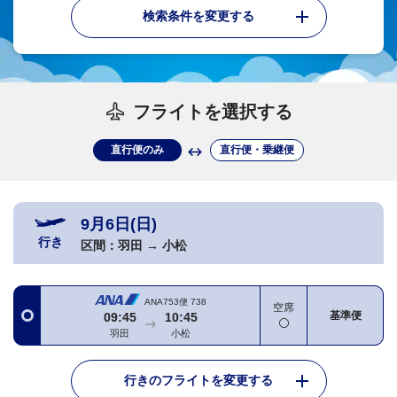
検索条件を変更する
フライトを選択する
直行便のみ
直行便・乗継便
9月6日(日)
行き
区間：
羽田
→
小松
ANA753便
738
空席
基準便
09:45
10:45
羽田
小松
行きのフライトを変更する