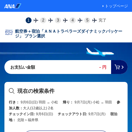
トップページ
1
2
3
4
5
完了
航空券＋宿泊「ＡＮＡトラベラーズダイナミックパッケー
ジ」 プラン選択
-
お支払い金額
円
現在の検索条件
行き：
9月6日(日) 羽田 → 小松
帰り：
9月7日(月) 小松 → 羽田
参
加人数：
大人(12歳以上) 2名
チェックイン日:
9月6日(日)
チェックアウト日:
9月7日(月)
宿泊
地：
北陸＞福井県