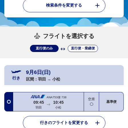
検索条件を変更する
フライトを選択する
直行便のみ
直行便・乗継便
9月6日(日)
行き
区間：
羽田
→
小松
ANA753便
738
空席
基準便
09:45
10:45
羽田
小松
行きのフライトを変更する