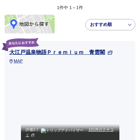
1件中 1～1件
おすすめ順
大江戸温泉物語Ｐｒｅｍｉｕｍ 青雲閣
MAP
評価
3.7
101件のクチコ
ミ