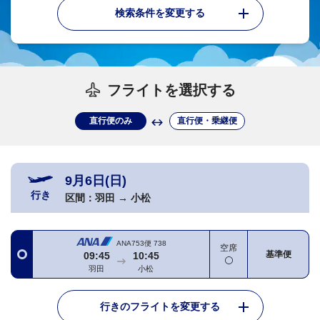
検索条件を変更する
フライトを選択する
直行便のみ
直行便・乗継便
9月6日(日)
行き
区間：
羽田
→
小松
ANA753便
738
空席
基準便
09:45
10:45
羽田
小松
行きのフライトを変更する