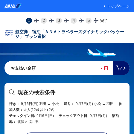
トップページ
1
2
3
4
5
完了
航空券＋宿泊「ＡＮＡトラベラーズダイナミックパッケー
ジ」 プラン選択
-
お支払い金額
円
現在の検索条件
行き：
9月6日(日) 羽田 → 小松
帰り：
9月7日(月) 小松 → 羽田
参
加人数：
大人(12歳以上) 2名
チェックイン日:
9月6日(日)
チェックアウト日:
9月7日(月)
宿泊
地：
北陸＞福井県