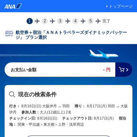
トップページ
1
2
3
4
5
完了
航空券＋宿泊「ＡＮＡトラベラーズダイナミックパッケー
ジ」 プラン選択
-
お支払い金額
円
現在の検索条件
行き：
8月16日(日) 大阪伊丹 → 羽田
帰り：
8月17日(月) 羽田 → 大阪
伊丹
参加人数：
大人(12歳以上) 2名
チェックイン日:
8月16日(日)
チェックアウト日:
8月17日(月)
宿泊
地：
関東・甲信越＞東京都＞上野・浅草周辺