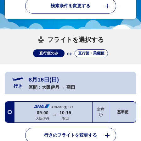
検索条件を変更する
フライトを選択する
直行便のみ
直行便・乗継便
8月16日(日)
行き
区間：
大阪伊丹
→
羽田
ANA018便
321
空席
基準便
09:00
10:15
大阪伊丹
羽田
行きのフライトを変更する