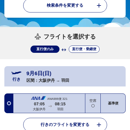
検索条件を変更する
フライトを選択する
直行便のみ
直行便・乗継便
9月6日(日)
行き
区間：
大阪伊丹
→
羽田
ANA986便
321
空席
基準便
07:05
08:15
大阪伊丹
羽田
行きのフライトを変更する