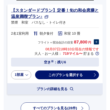
【スタンダードプラン】定番！旬の和会席膳と
温泉満喫プラン♪
禁煙 和室 バスなし・トイレ付き
2名1室利用
朝夕食付
和室 10 畳
87,800
フライト＋宿泊合計の目安
円
08月07日18時10分
現在の情報です
大人・お一人様：
719マイル〜
貯まる
※
空き
：残り6
1部屋
プランの詳細を見る
すべてのプランを見る(28件)