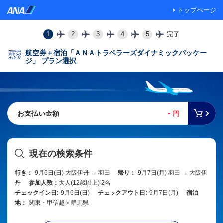
トップページ
1
2
3
4
5
完了
航空券＋宿泊「ＡＮＡトラベラーズダイナミックパッケー
ジ」 プラン選択
-
お支払い金額
円
現在の検索条件
行き：
9月6日(日) 大阪伊丹 → 羽田
帰り：
9月7日(月) 羽田 → 大阪伊
丹
参加人数：
大人(12歳以上) 2名
チェックイン日:
9月6日(日)
チェックアウト日:
9月7日(月)
宿泊
地：
関東・甲信越＞群馬県