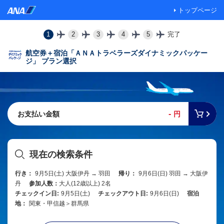
トップページ
1
2
3
4
5
完了
航空券＋宿泊「ＡＮＡトラベラーズダイナミックパッケー
ジ」 プラン選択
-
お支払い金額
円
現在の検索条件
行き：
9月5日(土) 大阪伊丹 → 羽田
帰り：
9月6日(日) 羽田 → 大阪伊
丹
参加人数：
大人(12歳以上) 2名
チェックイン日:
9月5日(土)
チェックアウト日:
9月6日(日)
宿泊
地：
関東・甲信越＞群馬県