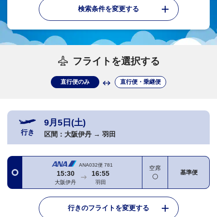
検索条件を変更する
フライトを選択する
直行便のみ
直行便・乗継便
9月5日(土)
行き
区間：
大阪伊丹
→
羽田
ANA032便
781
空席
基準便
15:30
16:55
大阪伊丹
羽田
行きのフライトを変更する