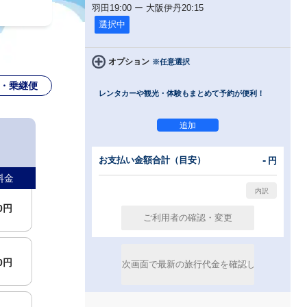
羽田
19:00
ー
大阪伊丹
20:15
選択中
00円
オプション
※任意選択
・乗継便
レンタカーや観光・体験もまとめて予約が便利！
00円
00円
-
お支払い金額合計（目安）
円
料金
00円
00円