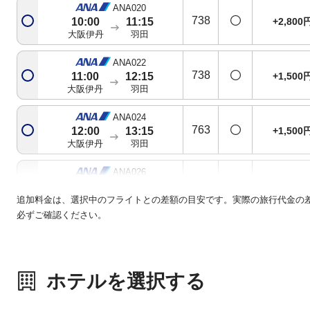
ANA020
738
+2,800
10:00
11:15
大阪伊丹
羽田
ANA022
738
+1,500
11:00
12:15
大阪伊丹
羽田
ANA024
763
+1,500
12:00
13:15
大阪伊丹
羽田
ANA026
321
+1,500
12:50
14:10
大阪伊丹
羽田
追加料金は、選択中のフライトとの差額の目安です。実際の旅行代金の
必ずご確認ください。
ANA028
738
+1,500
14:00
15:20
大阪伊丹
羽田
ホテルを選択する
ANA030
738
+1,500
15:00
16:20
大阪伊丹
羽田