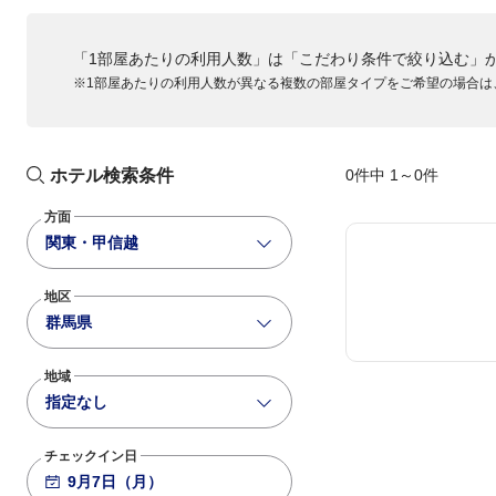
ANA032
「1部屋あたりの利用人数」は「こだわり条件で絞り込む」
781
+1,500
15:30
16:55
※1部屋あたりの利用人数が異なる複数の部屋タイプをご希望の場合は
大阪伊丹
羽田
ANA034
789
基準便
16:40
18:05
大阪伊丹
羽田
ホテル検索条件
0件中 1～0件
ANA036
方面
788
+1,500
17:40
19:05
関東・甲信越
大阪伊丹
羽田
地区
ANA038
群馬県
763
+2,800
19:00
20:20
大阪伊丹
羽田
地域
ANA040
指定なし
781
+1,500
20:20
21:35
大阪伊丹
羽田
チェックイン日