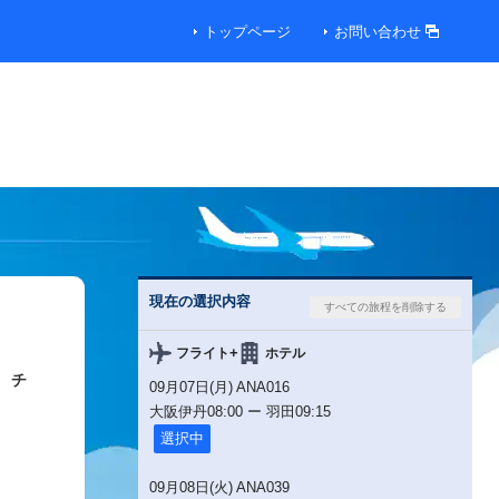
トップページ
お問い合わせ
00円
00円
00円
現在の選択内容
00円
+
フライト
ホテル
チ
09月07日(月) ANA016
00円
大阪伊丹
08:00
ー
羽田
09:15
選択中
便
09月08日(火) ANA039