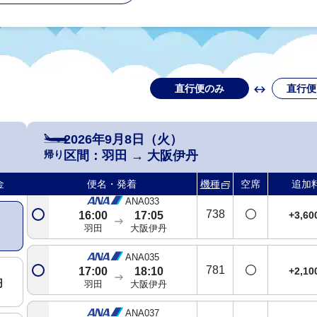
羽田
大阪伊丹
ANA025
738
+3,6
13:00
14:05
羽田
大阪伊丹
直行便のみ
直行便
ANA027
763
+2,1
14:00
15:05
円
羽田
大阪伊丹
2026年9月8日（火）
ANA031
帰り
区間：
羽田
→
大阪伊丹
738
+2,1
14:50
15:55
円
羽田
大阪伊丹
金
便名・発着
機種
空席
追加
ANA033
738
+3,6
16:00
17:05
羽田
大阪伊丹
ANA035
781
+2,1
17:00
18:10
円
羽田
大阪伊丹
ANA037