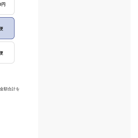
00円
便
便
金額合計を