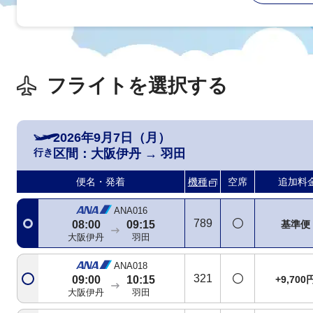
フライトを選択する
ANA986
321
+1,500
07:05
08:15
大阪伊丹
羽田
2026年9月7日（月）
行き
区間：
大阪伊丹
→
羽田
ANA014
772
+1,500
07:30
08:45
便名・発着
機種
空席
追加料
大阪伊丹
羽田
ANA016
789
基準便
08:00
09:15
大阪伊丹
羽田
ANA018
321
+9,700
09:00
10:15
大阪伊丹
羽田