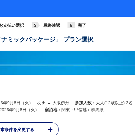
ANA013
781
+2,1
07:00
08:05
羽田
大阪伊丹
お支払い選択
最終確認
完了
ANA015
789
+2,1
08:15
09:20
ナミックパッケージ」 プラン選択
羽田
大阪伊丹
ANA017
321
+2,1
09:00
10:05
羽田
大阪伊丹
ANA019
788
+3,6
10:00
11:05
羽田
大阪伊丹
ANA021
026年9月8日（火） 羽田 → 大阪伊丹
参加人数：
大人(12歳以上) 2名
321
+2,1
11:00
12:05
2026年9月8日（火）
宿泊地：
関東・甲信越＞群馬県
羽田
大阪伊丹
ANA023
検索条件を変更する
738
基準
12:00
13:10