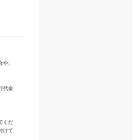
合や、
行代金
てくだ
付けて