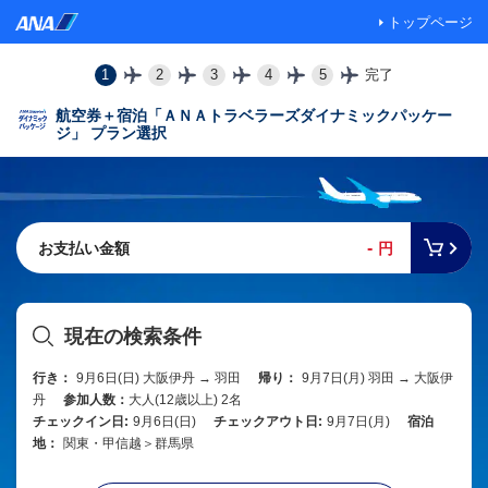
トップページ
1
2
3
4
5
完了
航空券＋宿泊「ＡＮＡトラベラーズダイナミックパッケー
ジ」 プラン選択
-
お支払い金額
円
現在の検索条件
行き：
9月6日(日) 大阪伊丹 → 羽田
帰り：
9月7日(月) 羽田 → 大阪伊
丹
参加人数：
大人(12歳以上) 2名
チェックイン日:
9月6日(日)
チェックアウト日:
9月7日(月)
宿泊
地：
関東・甲信越＞群馬県