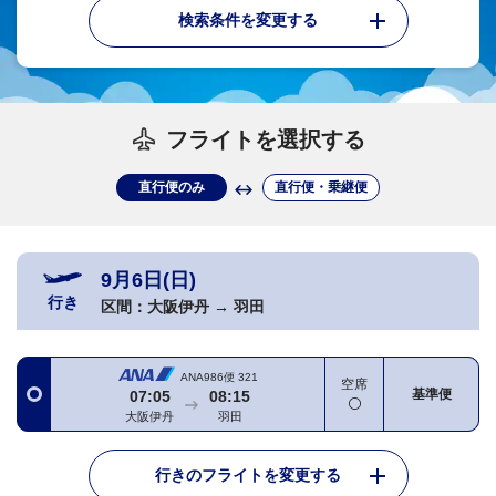
検索条件を変更する
フライトを選択する
直行便のみ
直行便・乗継便
9月6日(日)
行き
区間：
大阪伊丹
→
羽田
ANA986便
321
空席
基準便
07:05
08:15
大阪伊丹
羽田
行きのフライトを変更する