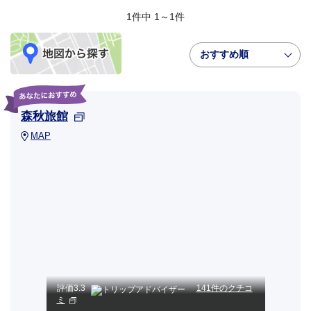
1件中 1～1件
おすすめ順
森秋旅館
MAP
評価
3.3
141件のクチコ
ミ