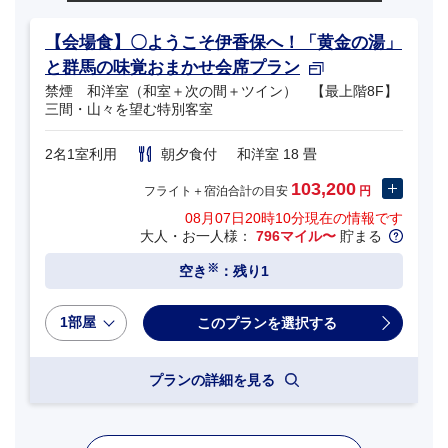
【会場食】〇ようこそ伊香保へ！「黄金の湯」
と群馬の味覚おまかせ会席プラン
禁煙 和洋室（和室＋次の間＋ツイン） 【最上階8F】
三間・山々を望む特別客室
2名1室利用
朝夕食付
和洋室 18 畳
103,200
フライト＋宿泊合計の目安
円
08月07日20時10分
現在の情報です
大人・お一人様：
796マイル〜
貯まる
※
空き
：残り1
1部屋
プランの詳細を見る