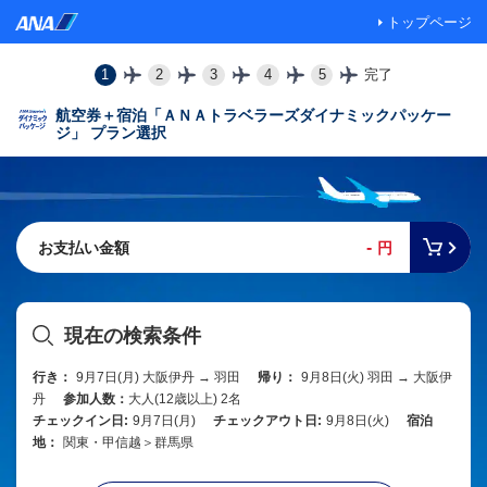
トップページ
1
2
3
4
5
完了
航空券＋宿泊「ＡＮＡトラベラーズダイナミックパッケー
ジ」 プラン選択
-
お支払い金額
円
現在の検索条件
行き：
9月7日(月) 大阪伊丹 → 羽田
帰り：
9月8日(火) 羽田 → 大阪伊
丹
参加人数：
大人(12歳以上) 2名
チェックイン日:
9月7日(月)
チェックアウト日:
9月8日(火)
宿泊
地：
関東・甲信越＞群馬県