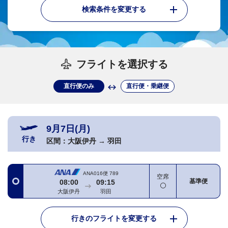
検索条件を変更する
フライトを選択する
直行便のみ
直行便・乗継便
9月7日(月)
行き
区間：
大阪伊丹
→
羽田
ANA016便
789
空席
基準便
08:00
09:15
大阪伊丹
羽田
行きのフライトを変更する