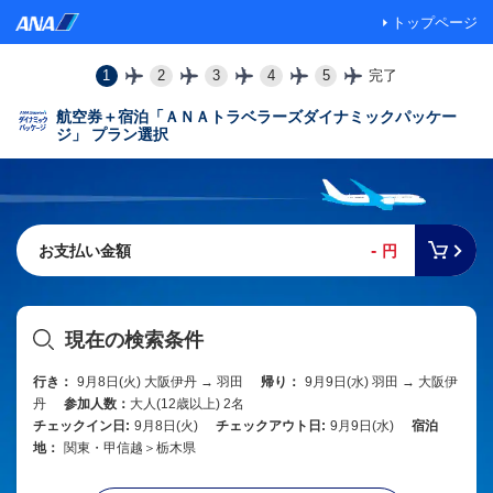
トップページ
1
2
3
4
5
完了
航空券＋宿泊「ＡＮＡトラベラーズダイナミックパッケー
ジ」 プラン選択
-
お支払い金額
円
現在の検索条件
行き：
9月8日(火) 大阪伊丹 → 羽田
帰り：
9月9日(水) 羽田 → 大阪伊
丹
参加人数：
大人(12歳以上) 2名
チェックイン日:
9月8日(火)
チェックアウト日:
9月9日(水)
宿泊
地：
関東・甲信越＞栃木県