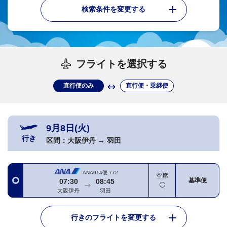
検索条件を変更する
フライトを選択する
直行便のみ
直行便・乗継便
9月8日(火)
行き
区間：
大阪伊丹
→
羽田
ANA014便
772
空席
基準便
07:30
08:45
大阪伊丹
羽田
行きのフライトを変更する