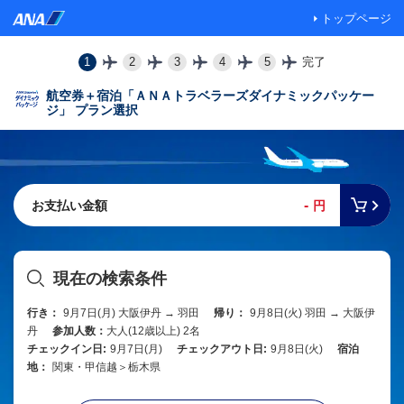
トップページ
1
2
3
4
5
完了
航空券＋宿泊「ＡＮＡトラベラーズダイナミックパッケー
ジ」 プラン選択
-
お支払い金額
円
現在の検索条件
行き：
9月7日(月) 大阪伊丹 → 羽田
帰り：
9月8日(火) 羽田 → 大阪伊
丹
参加人数：
大人(12歳以上) 2名
チェックイン日:
9月7日(月)
チェックアウト日:
9月8日(火)
宿泊
地：
関東・甲信越＞栃木県