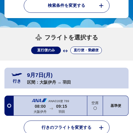
検索条件を変更する
フライトを選択する
直行便のみ
直行便・乗継便
9月7日(月)
行き
区間：
大阪伊丹
→
羽田
ANA016便
789
空席
基準便
08:00
09:15
大阪伊丹
羽田
行きのフライトを変更する