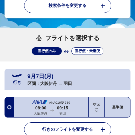
検索条件を変更する
フライトを選択する
直行便のみ
直行便・乗継便
9月7日(月)
行き
区間：
大阪伊丹
→
羽田
ANA016便
789
空席
基準便
08:00
09:15
大阪伊丹
羽田
行きのフライトを変更する