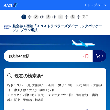
トップページ
1
2
3
4
5
完了
航空券＋宿泊「ＡＮＡトラベラーズダイナミックパッケー
ジ」 プラン選択
-
お支払い金額
円
現在の検索条件
行き：
9月7日(月) 大阪伊丹 → 羽田
帰り：
9月8日(火) 羽田 → 大阪伊
丹
参加人数：
大人(12歳以上) 2名
チェックイン日:
9月7日(月)
チェックアウト日:
9月8日(火)
宿泊
地：
関東・甲信越＞栃木県