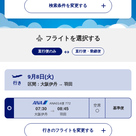
検索条件を変更する
フライトを選択する
直行便のみ
直行便・乗継便
9月8日(火)
行き
区間：
大阪伊丹
→
羽田
ANA014便
772
空席
基準便
07:30
08:45
大阪伊丹
羽田
行きのフライトを変更する