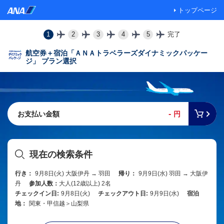
トップページ
1
2
3
4
5
完了
航空券＋宿泊「ＡＮＡトラベラーズダイナミックパッケー
ジ」 プラン選択
-
お支払い金額
円
現在の検索条件
行き：
9月8日(火) 大阪伊丹 → 羽田
帰り：
9月9日(水) 羽田 → 大阪伊
丹
参加人数：
大人(12歳以上) 2名
チェックイン日:
9月8日(火)
チェックアウト日:
9月9日(水)
宿泊
地：
関東・甲信越＞山梨県