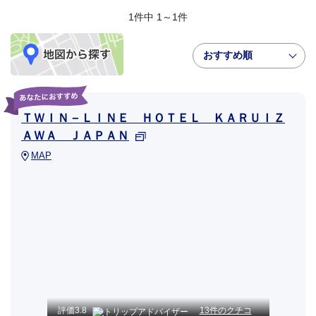
1件中 1～1件
おすすめ順
ＴＷＩＮ－ＬＩＮＥ ＨＯＴＥＬ ＫＡＲＵＩＺ
ＡＷＡ ＪＡＰＡＮ
MAP
評価
3.8
13件のクチコ