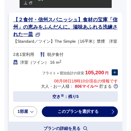
ミ
【２食付・信州スパニッシュ】食材の宝庫「信
州」の恵みをふんだんに。滋味あふれる洗練さ
れた一皿
【Standard／ツイン】The Simple［16平米］禁煙 洋室
2名1室利用
朝夕食付
2
洋室（ツイン） 16 m
105,200
フライト＋宿泊合計の目安
円
08月08日18時10分
現在の情報です
大人・お一人様：
806マイル〜
貯まる
※
空き
：残り5
1部屋
プランの詳細を見る