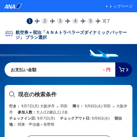
トップページ
1
2
3
4
5
完了
航空券＋宿泊「ＡＮＡトラベラーズダイナミックパッケー
ジ」 プラン選択
-
お支払い金額
円
現在の検索条件
行き：
9月7日(月) 大阪伊丹 → 羽田
帰り：
9月8日(火) 羽田 → 大阪伊
丹
参加人数：
大人(12歳以上) 2名
チェックイン日:
9月7日(月)
チェックアウト日:
9月8日(火)
宿泊
地：
関東・甲信越＞長野県