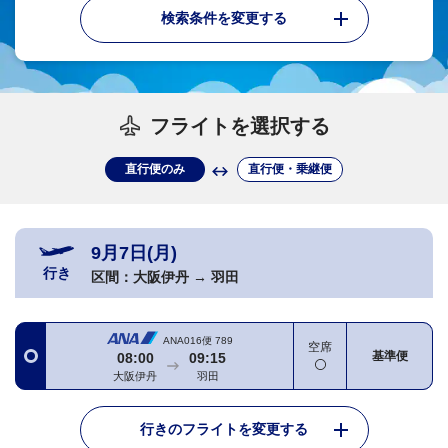
検索条件を変更する
フライトを選択する
直行便のみ
直行便・乗継便
9月7日(月)
行き
区間：
大阪伊丹
→
羽田
ANA016便
789
空席
基準便
08:00
09:15
大阪伊丹
羽田
行きのフライトを変更する