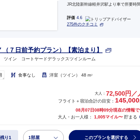
円
JR北陸新幹線軽井沢駅より車で所要時間
評価
4.6
275件のクチコミ
円
７（７日前予約プラン）【素泊まり】
 ツイン コートヤードデラックスツインルーム
用
食事なし
洋室（ツイン） 48 m
2
72,500円／
大人：
145,000
フライト＋宿泊合計の目安：
08月07日08時09分
現在の情報で
大人・お一人様：
1,005マイル〜
貯まる
1部屋
このプランを選択する
残り1