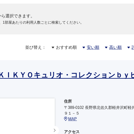
から選択できます。
円
、1部屋あたりの利用人数ごとに検索してください。
円
並び替え：
おすすめ順
安い順
高い順
円
ＫＩＫＹＯキュリオ・コレクションｂｙ
円
住所
〒389-0102 長野県北佐久郡軽井沢町軽
円
９１－５
MAP
アクセス