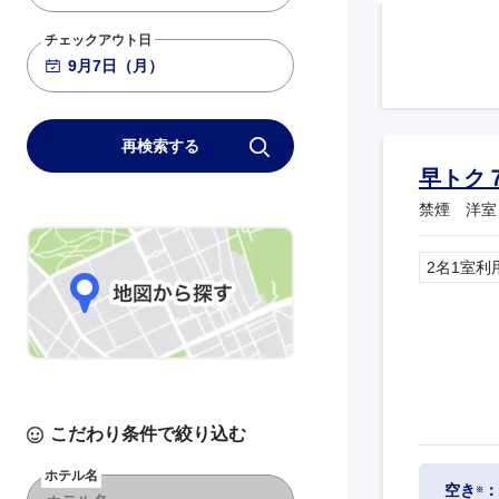
763
+4,800
19:00
20:20
大阪伊丹
羽田
チェックアウト日
ANA040
781
+3,600
20:20
21:35
大阪伊丹
羽田
再検索する
早トク
禁煙 洋室
2名1室利
こだわり条件で絞り込む
ホテル名
空き
：
※