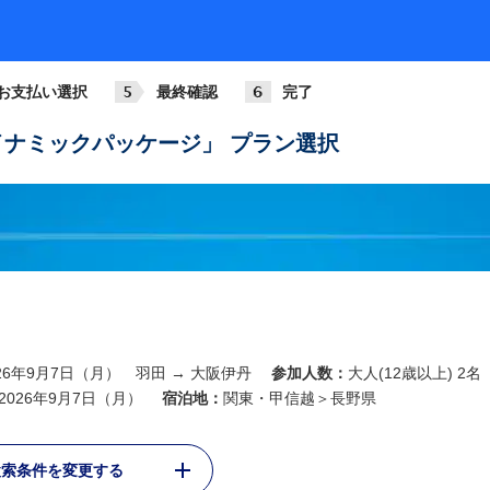
ANA013
781
+3,6
07:00
08:05
羽田
大阪伊丹
お支払い選択
最終確認
完了
ANA015
789
+3,6
08:15
09:20
ナミックパッケージ」 プラン選択
羽田
大阪伊丹
ANA017
321
+3,6
09:00
10:05
羽田
大阪伊丹
ANA019
788
+3,6
10:00
11:05
羽田
大阪伊丹
ANA021
026年9月7日（月） 羽田 → 大阪伊丹
参加人数：
大人(12歳以上) 2名
321
+3,6
11:00
12:05
2026年9月7日（月）
宿泊地：
関東・甲信越＞長野県
羽田
大阪伊丹
ANA023
検索条件を変更する
738
+2,1
12:00
13:10