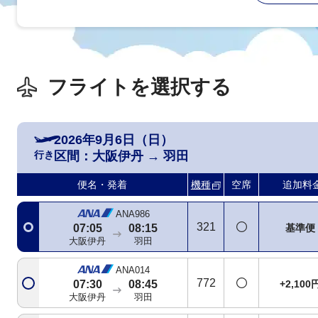
フライトを選択する
2026年9月6日（日）
行き
区間：
大阪伊丹
→
羽田
便名・発着
機種
空席
追加料
ANA986
321
基準便
07:05
08:15
大阪伊丹
羽田
ANA014
772
+2,100
07:30
08:45
大阪伊丹
羽田