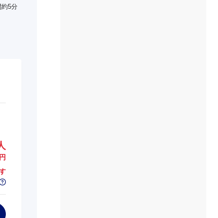
約5分
人
円
す