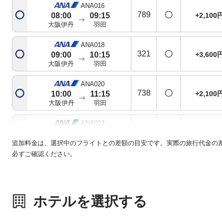
ANA016
789
+2,100
08:00
09:15
大阪伊丹
羽田
ANA018
321
+3,600
09:00
10:15
大阪伊丹
羽田
ANA020
738
+2,100
10:00
11:15
大阪伊丹
羽田
ANA022
738
+3,600
11:00
12:15
大阪伊丹
羽田
追加料金は、選択中のフライトとの差額の目安です。実際の旅行代金の
必ずご確認ください。
ANA024
763
+3,600
12:00
13:15
大阪伊丹
羽田
ホテルを選択する
ANA026
321
+4,800
12:50
14:10
大阪伊丹
羽田