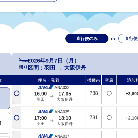
羽田
大阪伊丹
ANA025
738
+2,1
13:00
14:05
羽田
大阪伊丹
直行便のみ
直行便
ANA027
763
+2,1
14:00
15:05
羽田
大阪伊丹
2026年9月7日（月）
ANA031
帰り
区間：
羽田
→
大阪伊丹
738
+2,1
14:50
15:55
羽田
大阪伊丹
金
便名・発着
機種
空席
追加
ANA033
738
+3,6
16:00
17:05
羽田
大阪伊丹
ANA035
781
+2,1
17:00
18:10
円
羽田
大阪伊丹
ANA037