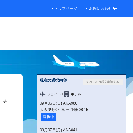
トップページ
お問い合わせ
00円
00円
00円
現在の選択内容
00円
+
フライト
ホテル
チ
09月06日(日) ANA986
00円
大阪伊丹
07:05
ー
羽田
08:15
選択中
00円
09月07日(月) ANA041