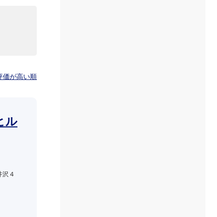
評価が高い順
ヒル
井沢４