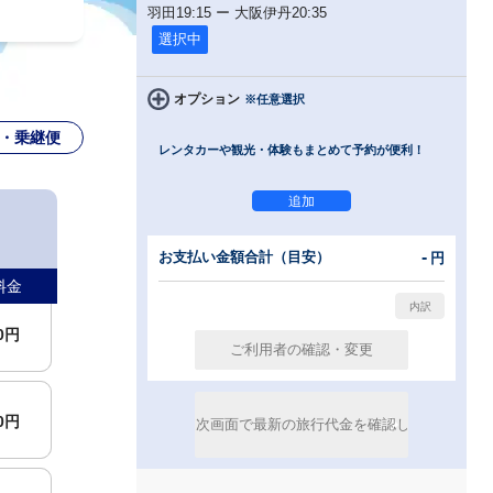
羽田
19:15
ー
大阪伊丹
20:35
選択中
00円
オプション
※任意選択
・乗継便
レンタカーや観光・体験もまとめて予約が便利！
00円
00円
-
お支払い金額合計（目安）
円
料金
00円
00円