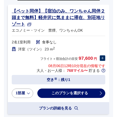
【ペット同伴】【宿泊のみ、ワンちゃん同伴２
頭まで無料】軽井沢に気ままに滞在、別荘地リ
ゾート
エコノミー・ツイン 禁煙、ワンちゃんOK
2名1室利用
食事なし
2
洋室（ツイン） 23 m
97,600
フライト＋宿泊合計の目安
円
08月06日12時10分
現在の情報です
大人・お一人様：
768マイル〜
貯まる
※
空き
：残り1
1部屋
プランの詳細を見る