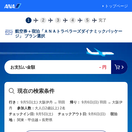
トップページ
1
2
3
4
5
完了
航空券＋宿泊「ＡＮＡトラベラーズダイナミックパッケー
ジ」 プラン選択
-
お支払い金額
円
現在の検索条件
行き：
9月5日(土) 大阪伊丹 → 羽田
帰り：
9月6日(日) 羽田 → 大阪伊
丹
参加人数：
大人(12歳以上) 2名
チェックイン日:
9月5日(土)
チェックアウト日:
9月6日(日)
宿泊
地：
関東・甲信越＞長野県