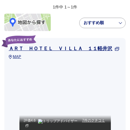
1件中 1～1件
おすすめ順
ＡＲＴ ＨＯＴＥＬ ＶＩＬＬＡ １１軽井沢
MAP
評価
4.6
7件のクチコミ