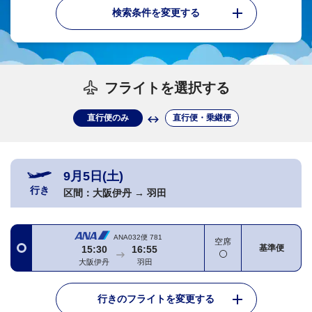
検索条件を変更する
フライトを選択する
直行便のみ
直行便・乗継便
9月5日(土)
行き
区間：
大阪伊丹
→
羽田
ANA032便
781
空席
基準便
15:30
16:55
大阪伊丹
羽田
行きのフライトを変更する