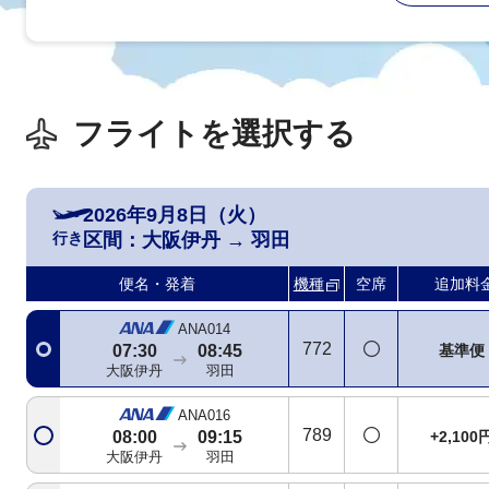
フライトを選択する
2026年9月8日（火）
行き
区間：
大阪伊丹
→
羽田
ANA986
321
+3,600
07:05
08:15
便名・発着
機種
空席
追加料
大阪伊丹
羽田
ANA014
772
基準便
07:30
08:45
大阪伊丹
羽田
ANA016
789
+2,100
08:00
09:15
大阪伊丹
羽田