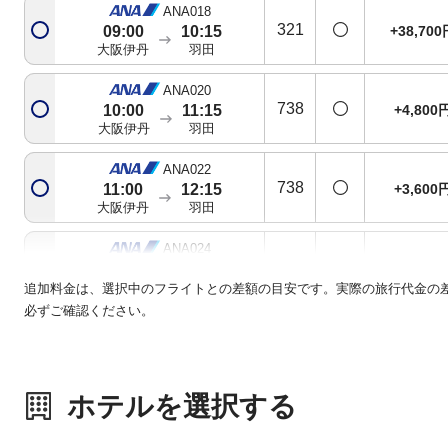
ANA018
321
+38,700
09:00
10:15
大阪伊丹
羽田
ANA020
738
+4,800
10:00
11:15
大阪伊丹
羽田
ANA022
738
+3,600
11:00
12:15
大阪伊丹
羽田
ANA024
763
基準便
12:00
13:15
大阪伊丹
羽田
追加料金は、選択中のフライトとの差額の目安です。実際の旅行代金の
必ずご確認ください。
ANA026
321
+3,600
12:50
14:10
大阪伊丹
羽田
ホテルを選択する
ANA028
738
+2,100
14:00
15:20
大阪伊丹
羽田