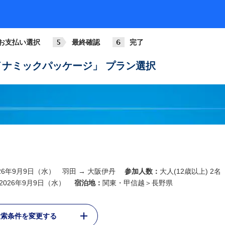
ANA013
781
+2,1
07:00
08:05
羽田
大阪伊丹
お支払い選択
最終確認
完了
ANA015
789
+3,6
08:15
09:20
ナミックパッケージ」 プラン選択
羽田
大阪伊丹
ANA017
321
+4,8
09:00
10:05
羽田
大阪伊丹
ANA019
788
+3,6
10:00
11:05
羽田
大阪伊丹
ANA021
026年9月9日（水） 羽田 → 大阪伊丹
参加人数：
大人(12歳以上) 2名
321
+2,1
11:00
12:05
2026年9月9日（水）
宿泊地：
関東・甲信越＞長野県
羽田
大阪伊丹
ANA023
検索条件を変更する
738
+2,1
12:00
13:10