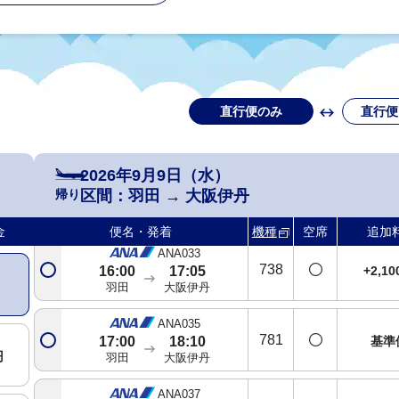
羽田
大阪伊丹
ANA025
738
+2,1
13:00
14:05
羽田
大阪伊丹
直行便のみ
直行便
ANA027
763
+2,1
14:00
15:05
羽田
大阪伊丹
2026年9月9日（水）
ANA031
帰り
区間：
羽田
→
大阪伊丹
738
基準
14:50
15:55
円
羽田
大阪伊丹
金
便名・発着
機種
空席
追加
ANA033
738
+2,1
16:00
17:05
羽田
大阪伊丹
ANA035
781
基準
17:00
18:10
円
羽田
大阪伊丹
ANA037