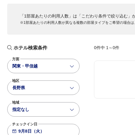
ANA030
「1部屋あたりの利用人数」は「こだわり条件で絞り込む」
738
+2,100
15:00
16:20
※1部屋あたりの利用人数が異なる複数の部屋タイプをご希望の場合は
大阪伊丹
羽田
ANA032
781
+2,100
15:30
16:55
大阪伊丹
羽田
ホテル検索条件
0件中 1～0件
ANA034
方面
789
+2,100
16:40
18:05
関東・甲信越
大阪伊丹
羽田
地区
ANA036
長野県
788
+3,600
17:40
19:05
大阪伊丹
羽田
地域
ANA038
指定なし
763
+3,600
19:00
20:20
大阪伊丹
羽田
チェックイン日
ANA040