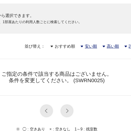
から選択できます。
円
、1部屋あたりの利用人数ごとに検索してください。
円
並び替え：
おすすめ順
安い順
高い順
円
ご指定の条件で該当する商品はございません。
条件を変更してください。 (SWRN0025)
円
円
◯ :
空きあり
× :
空きなし
1～9 :
残室数