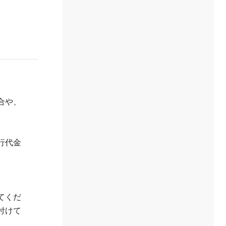
合や、
行代金
てくだ
付けて