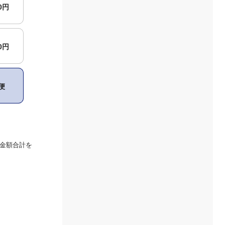
00円
00円
便
金額合計を