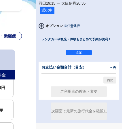
羽田
19:15
ー
大阪伊丹
20:35
選択中
00円
オプション
※任意選択
・乗継便
レンタカーや観光・体験もまとめて予約が便利！
00円
便
-
お支払い金額合計（目安）
円
料金
00円
便