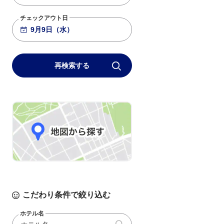
781
+3,600
20:20
21:35
大阪伊丹
羽田
チェックアウト日
再検索する
こだわり条件で絞り込む
ホテル名