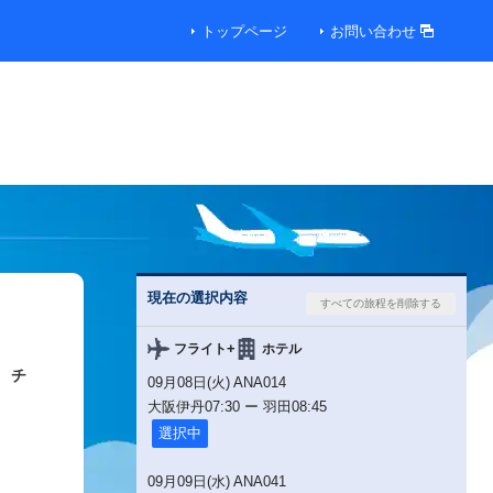
トップページ
お問い合わせ
00円
00円
00円
現在の選択内容
00円
+
フライト
ホテル
チ
09月08日(火) ANA014
00円
大阪伊丹
07:30
ー
羽田
08:45
選択中
00円
09月09日(水) ANA041