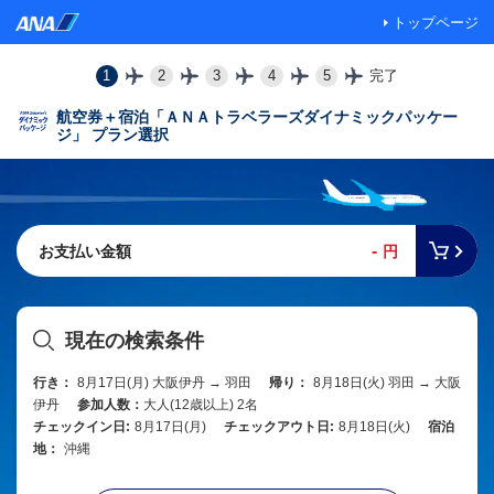
トップページ
1
2
3
4
5
完了
航空券＋宿泊「ＡＮＡトラベラーズダイナミックパッケー
ジ」 プラン選択
-
お支払い金額
円
現在の検索条件
行き：
8月17日(月) 大阪伊丹 → 羽田
帰り：
8月18日(火) 羽田 → 大阪
伊丹
参加人数：
大人(12歳以上) 2名
チェックイン日:
8月17日(月)
チェックアウト日:
8月18日(火)
宿泊
地：
沖縄