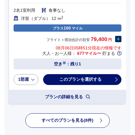
2名1室利用
食事なし
2
洋室（ダブル） 12 m
100
プラス
マイル
79,400
フライト＋宿泊合計の目安
円
08月06日05時51分
現在の情報です
大人・お一人様：
677マイル〜
貯まる
※
空き
：残り1
1部屋
プランの詳細を見る
すべてのプランを見る(8件)