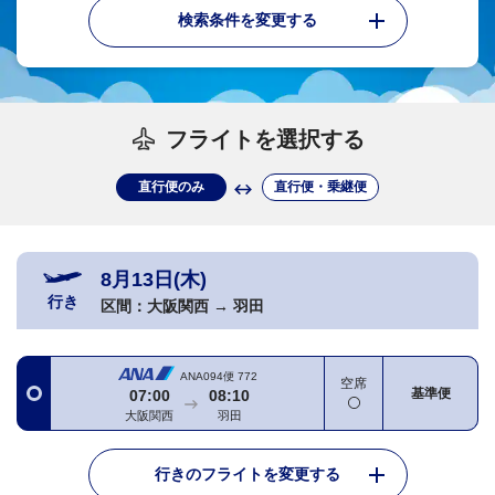
検索条件を変更する
フライトを選択する
直行便のみ
直行便・乗継便
8月13日(木)
行き
区間：
大阪関西
→
羽田
ANA094便
772
空席
基準便
07:00
08:10
大阪関西
羽田
行きのフライトを変更する