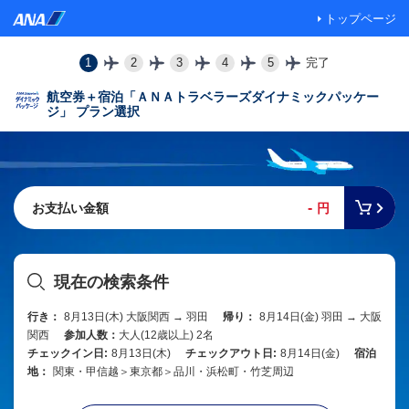
トップページ
1
2
3
4
5
完了
航空券＋宿泊「ＡＮＡトラベラーズダイナミックパッケー
ジ」 プラン選択
-
お支払い金額
円
現在の検索条件
行き：
8月13日(木) 大阪関西 → 羽田
帰り：
8月14日(金) 羽田 → 大阪
関西
参加人数：
大人(12歳以上) 2名
チェックイン日:
8月13日(木)
チェックアウト日:
8月14日(金)
宿泊
地：
関東・甲信越＞東京都＞品川・浜松町・竹芝周辺