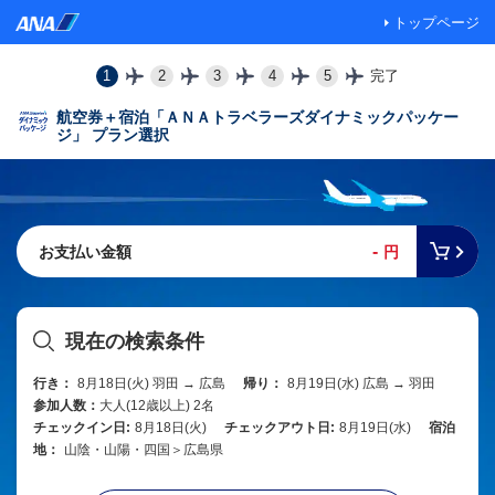
トップページ
1
2
3
4
5
完了
航空券＋宿泊「ＡＮＡトラベラーズダイナミックパッケー
ジ」 プラン選択
-
お支払い金額
円
現在の検索条件
行き：
8月18日(火) 羽田 → 広島
帰り：
8月19日(水) 広島 → 羽田
参加人数：
大人(12歳以上) 2名
チェックイン日:
8月18日(火)
チェックアウト日:
8月19日(水)
宿泊
地：
山陰・山陽・四国＞広島県