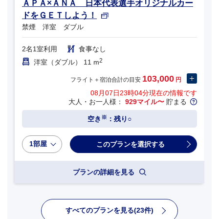
ＡＰＡ×ＡＮＡ 日本代表選手オリジナルカー
ドをＧＥＴしよう！
禁煙 洋室 ダブル
2名1室利用
食事なし
2
洋室（ダブル） 11 m
103,000
フライト＋宿泊合計の目安
円
08月07日23時04分
現在の情報です
大人・お一人様：
929マイル〜
貯まる
※
空き
：残り○
1部屋
プランの詳細を見る
すべてのプランを見る(23件)