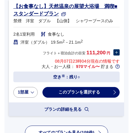
【お食事なし】天然温泉の展望大浴場 満喫■
スタンダードプラン
禁煙 洋室 ダブル 【山側】 シャワーブースのみ
2名1室利用
食事なし
2
2
洋室（ダブル） 19.5m
－21.1m
111,200
フライト＋宿泊合計の目安
円
08月07日23時04分
現在の情報です
大人・お一人様：
970マイル〜
貯まる
※
空き
：残り○
1部屋
プランの詳細を見る
すべてのプランを見る(108件)