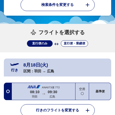
検索条件を変更する
フライトを選択する
直行便のみ
直行便・乗継便
8月18日(火)
行き
区間：
羽田
→
広島
ANA673便
772
空席
基準便
08:10
09:30
羽田
広島
行きのフライトを変更する