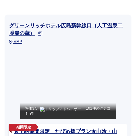
グリーンリッチホテル広島新幹線口（人工温泉二
股湯の華）
MAP
評価
3.5
102件のクチコ
ミ
★予約期間限定 たび応援プラン★山陰・山