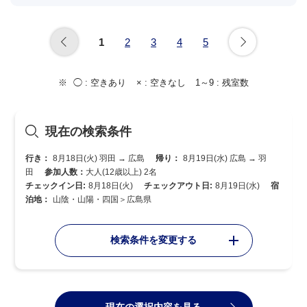
1
2
3
4
5
◯ :
空きあり
× :
空きなし
1～9 :
残室数
現在の検索条件
行き：
8月18日(火) 羽田 → 広島
帰り：
8月19日(水) 広島 → 羽
田
参加人数：
大人(12歳以上) 2名
チェックイン日:
8月18日(火)
チェックアウト日:
8月19日(水)
宿
泊地：
山陰・山陽・四国＞広島県
検索条件を変更する
現在の選択内容を見る