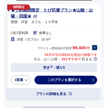
★予約期間限定 たび応援プラン★山陰・山
陽・四国★
禁煙 洋室 ダブル １５平米
2名1室利用
食事なし
2
洋室（ダブル） 15 m
99,400
フライト＋宿泊合計の目安
円
08月07日23時04分
現在の情報です
大人・お一人様：
911マイル〜
貯まる
※
空き
：残り5
1部屋
プランの詳細を見る