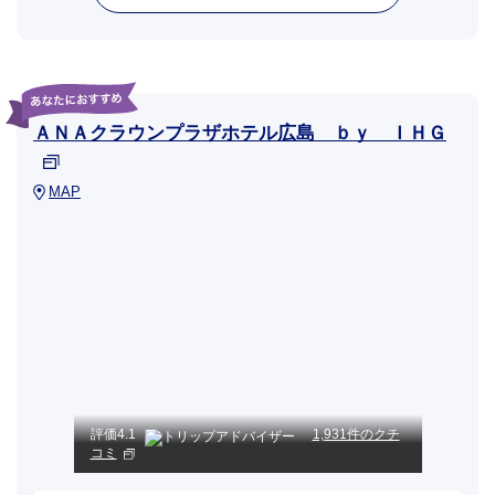
ＡＮＡクラウンプラザホテル広島 ｂｙ ＩＨＧ
MAP
評価
4.1
1,931件のクチ
コミ