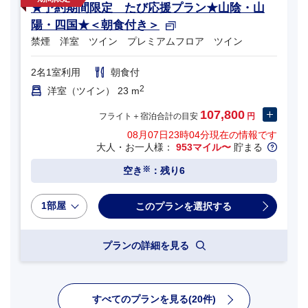
★予約期間限定 たび応援プラン★山陰・山
陽・四国★＜朝食付き＞
禁煙 洋室 ツイン プレミアムフロア ツイン
2名1室利用
朝食付
2
洋室（ツイン） 23 m
107,800
フライト＋宿泊合計の目安
円
08月07日23時04分
現在の情報です
大人・お一人様：
953マイル〜
貯まる
※
空き
：残り6
1部屋
プランの詳細を見る
すべてのプランを見る(20件)