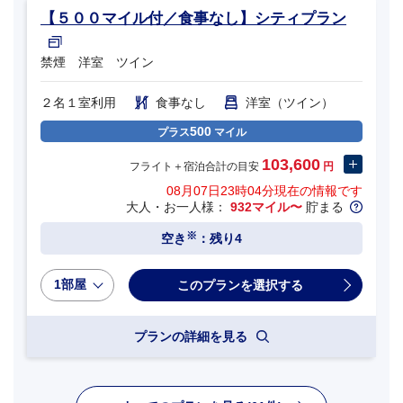
【５００マイル付／食事なし】シティプラン
禁煙 洋室 ツイン
２名１室利用
食事なし
洋室（ツイン）
500
プラス
マイル
103,600
フライト＋宿泊合計の目安
円
08月07日23時04分
現在の情報です
大人・お一人様：
932マイル〜
貯まる
※
空き
：残り4
1部屋
プランの詳細を見る