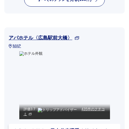
アパホテル〈広島駅前大橋〉
MAP
評価
3.7
435件のクチコ
ミ