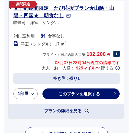
★予約期間限定 たび応援プラン★山陰・山
陽・四国★ 朝食なし
喫煙可 洋室 シングル
2名1室利用
食事なし
2
洋室（シングル） 17 m
102,200
フライト＋宿泊合計の目安
円
08月07日23時04分
現在の情報です
大人・お一人様：
925マイル〜
貯まる
※
空き
：残り1
1部屋
プランの詳細を見る