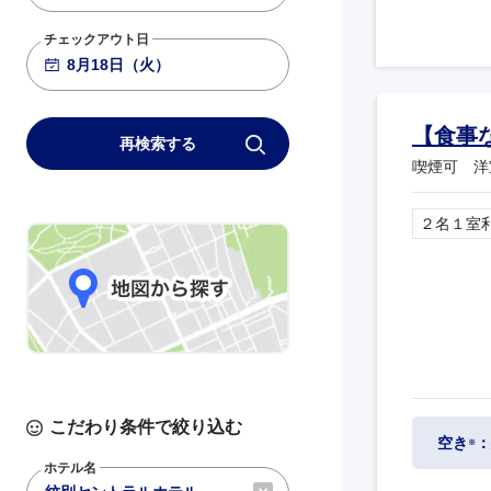
チェックアウト日
【食事
再検索する
喫煙可 洋
２名１室
こだわり条件で絞り込む
空き
：
※
ホテル名