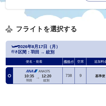
フライトを選択する
2026年8月17日（月）
行き
区間：
羽田
→
紋別
便名・発着
機種
空席
追加料
ANA375
738
9
基準便
10:35
12:20
羽田
紋別