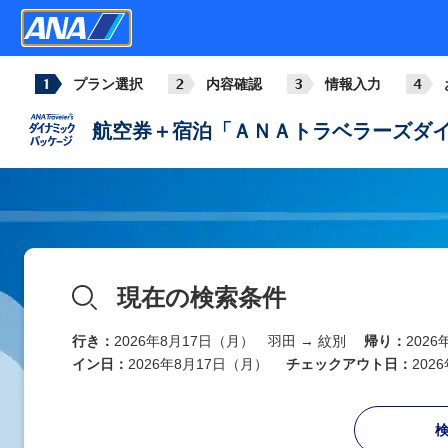
プラン選択
内容確認
情報入力
航空券＋宿泊「ＡＮＡトラベラーズダイ
現在の検索条件
行き：
2026年8月17日（月） 羽田 → 紋別
帰り：
202
イン日：
2026年8月17日（月）
チェックアウト日：
202