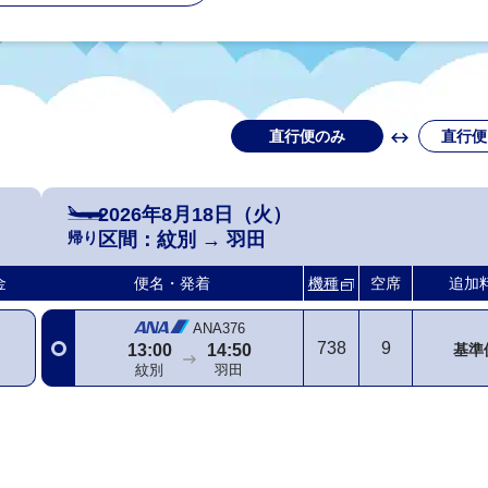
直行便のみ
直行便
2026年8月18日（火）
帰り
区間：
紋別
→
羽田
金
便名・発着
機種
空席
追加
ANA376
738
9
基準
13:00
14:50
紋別
羽田