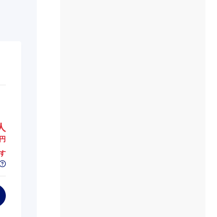
人
円
す