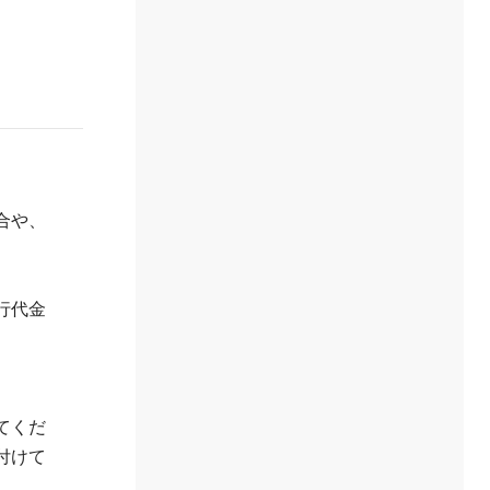
合や、
行代金
てくだ
付けて