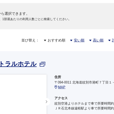
から選択できます。
、1部屋あたりの利用人数ごとに検索してください。
並び替え：
おすすめ順
安い順
高い順
トラルホテル
住所
〒094-0011 北海道紋別市港町７丁目１
MAP
アクセス
紋別空港よりホテルまで車で所要時間約
ＪＲ石北本線遠軽駅より車で所要時間約