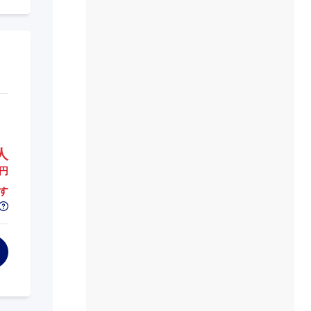
人
円
す