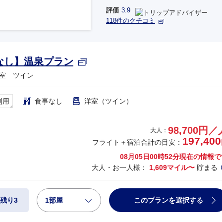
評価
3.9
118件のクチコミ
なし】温泉プラン
室 ツイン
利用
食事なし
洋室（ツイン）
98,700円／
大人：
197,400
フライト＋宿泊合計の目安：
08月05日00時52分
現在の情報で
大人・お一人様：
1,609マイル〜
貯まる
1部屋
このプランを選択する
残り3