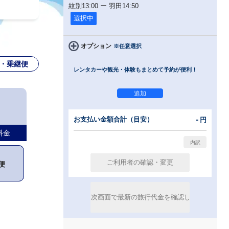
紋別
13:00
ー
羽田
14:50
選択中
オプション
※任意選択
・乗継便
レンタカーや観光・体験もまとめて予約が便利！
-
お支払い金額合計（目安）
円
料金
便