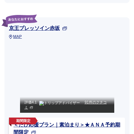
京王プレッソイン赤坂
MAP
評価
4.1
91件のクチコ
ミ
＜たび応援プラン｜素泊まり＞★ＡＮＡ予約期
間限定