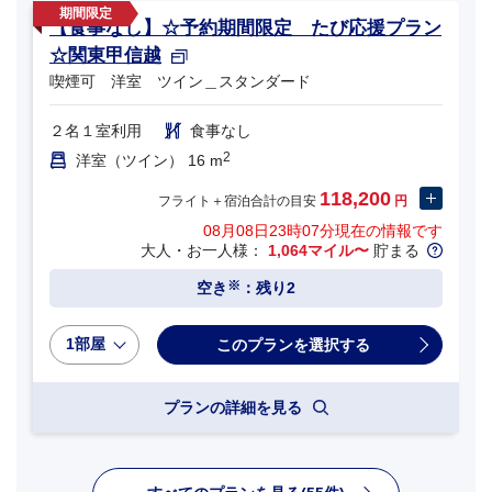
【食事なし】☆予約期間限定 たび応援プラン
☆関東甲信越
喫煙可 洋室 ツイン＿スタンダード
２名１室利用
食事なし
2
洋室（ツイン） 16 m
118,200
フライト＋宿泊合計の目安
円
08月08日23時07分
現在の情報です
大人・お一人様：
1,064マイル〜
貯まる
※
空き
：残り2
1部屋
プランの詳細を見る