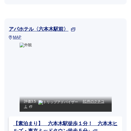
アパホテル〈六本木駅前〉
MAP
評価
3.5
81件のクチコ
ミ
【素泊まり】 六本木駅徒歩１分！ 六本木ヒ
ルズ・東京ミッドタウン徒歩５分♪