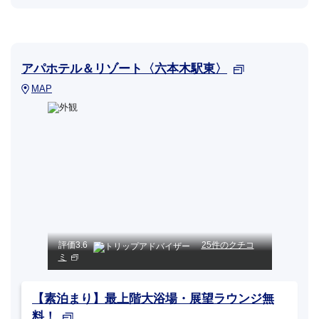
アパホテル＆リゾート〈六本木駅東〉
MAP
評価
3.6
25件のクチコ
ミ
【素泊まり】最上階大浴場・展望ラウンジ無
料！