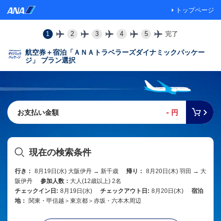
トップページ
1
2
3
4
5
完了
航空券＋宿泊「ＡＮＡトラベラーズダイナミックパッケー
ジ」 プラン選択
-
お支払い金額
円
現在の検索条件
行き：
8月19日(水) 大阪伊丹 → 新千歳
帰り：
8月20日(木) 羽田 → 大
阪伊丹
参加人数：
大人(12歳以上) 2名
チェックイン日:
8月19日(水)
チェックアウト日:
8月20日(木)
宿泊
地：
関東・甲信越＞東京都＞赤坂・六本木周辺