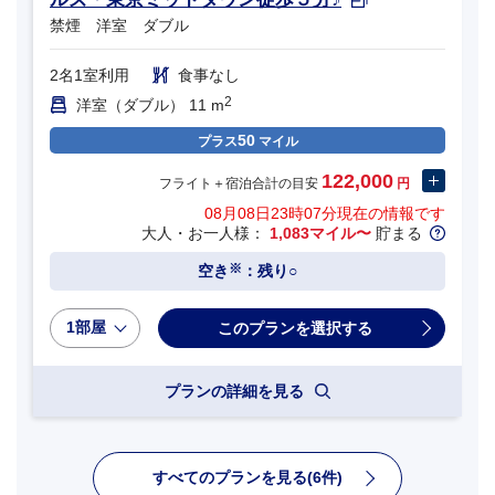
禁煙 洋室 ダブル
2名1室利用
食事なし
2
洋室（ダブル） 11 m
50
プラス
マイル
122,000
フライト＋宿泊合計の目安
円
08月08日23時07分
現在の情報です
大人・お一人様：
1,083マイル〜
貯まる
※
空き
：残り○
1部屋
プランの詳細を見る
すべてのプランを見る(6件)