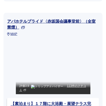
アパホテルプライド〈赤坂国会議事堂前〉（全室
禁煙）
MAP
評価
3.9
113件のクチコ
ミ
【素泊まり】１７階に大浴殿・展望テラス完