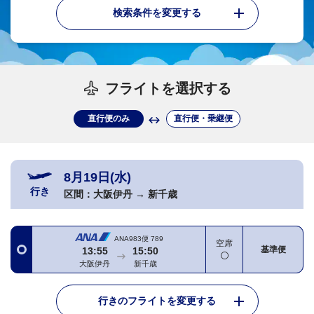
検索条件を変更する
フライトを選択する
直行便のみ
直行便・乗継便
8月19日(水)
行き
区間：
大阪伊丹
→
新千歳
ANA983便
789
空席
基準便
13:55
15:50
大阪伊丹
新千歳
行きのフライトを変更する