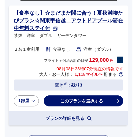
【食事なし】☆まだまだ間に合う！夏秋満喫た
びプラン☆関東甲信越 アウトドアプール滞在
中無料ステイ付
禁煙 洋室 ダブル ガーデンタワー
２名１室利用
食事なし
洋室（ダブル）
129,000
フライト＋宿泊合計の目安
円
08月08日23時07分
現在の情報です
大人・お一人様：
1,118マイル〜
貯まる
※
空き
：残り3
1部屋
プランの詳細を見る