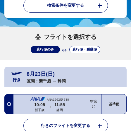
検索条件を変更する
フライトを選択する
直行便のみ
直行便・乗継便
8月23日(日)
行き
区間：
新千歳
→
静岡
ANA1262便
738
空席
基準便
10:05
11:55
新千歳
静岡
行きのフライトを変更する