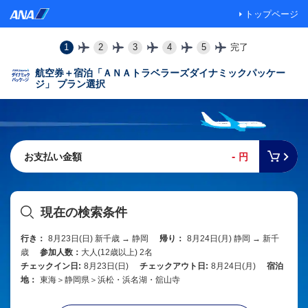
トップページ
1
2
3
4
5
完了
航空券＋宿泊「ＡＮＡトラベラーズダイナミックパッケー
ジ」 プラン選択
-
お支払い金額
円
現在の検索条件
行き：
8月23日(日) 新千歳 → 静岡
帰り：
8月24日(月) 静岡 → 新千
歳
参加人数：
大人(12歳以上) 2名
チェックイン日:
8月23日(日)
チェックアウト日:
8月24日(月)
宿泊
地：
東海＞静岡県＞浜松・浜名湖・舘山寺