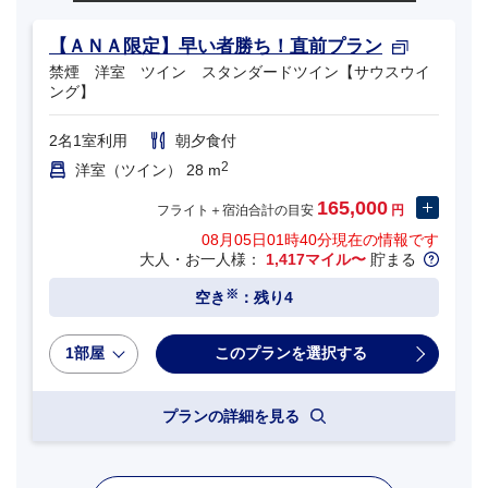
【ＡＮＡ限定】早い者勝ち！直前プラン
禁煙 洋室 ツイン スタンダードツイン【サウスウイ
ング】
2名1室利用
朝夕食付
2
洋室（ツイン） 28 m
165,000
フライト＋宿泊合計の目安
円
08月05日01時40分
現在の情報です
大人・お一人様：
1,417マイル〜
貯まる
※
空き
：残り4
1部屋
プランの詳細を見る