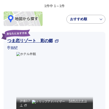
1件中 1～1件
おすすめ順
つま恋リゾート 彩の郷
MAP
評価
3.7
54件のクチコ
ミ