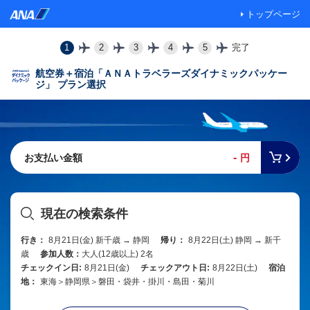
トップページ
1
2
3
4
5
完了
航空券＋宿泊「ＡＮＡトラベラーズダイナミックパッケー
ジ」 プラン選択
-
お支払い金額
円
現在の検索条件
行き：
8月21日(金) 新千歳 → 静岡
帰り：
8月22日(土) 静岡 → 新千
歳
参加人数：
大人(12歳以上) 2名
チェックイン日:
8月21日(金)
チェックアウト日:
8月22日(土)
宿泊
地：
東海＞静岡県＞磐田・袋井・掛川・島田・菊川