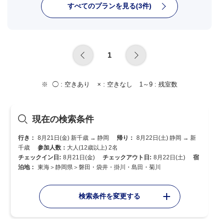
すべてのプランを見る(3件)
1
◯ :
空きあり
× :
空きなし
1～9 :
残室数
現在の検索条件
行き：
8月21日(金) 新千歳 → 静岡
帰り：
8月22日(土) 静岡 → 新
千歳
参加人数：
大人(12歳以上) 2名
チェックイン日:
8月21日(金)
チェックアウト日:
8月22日(土)
宿
泊地：
東海＞静岡県＞磐田・袋井・掛川・島田・菊川
検索条件を変更する