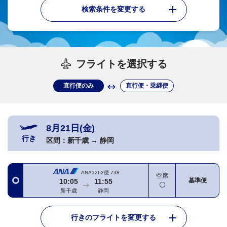
検索条件を変更する
フライトを選択する
直行便のみ
直行便・乗継便
8月21日(金)
行き
区間：
新千歳
→
静岡
ANA1262便
738
空席
基準便
10:05
11:55
新千歳
静岡
行きのフライトを変更する