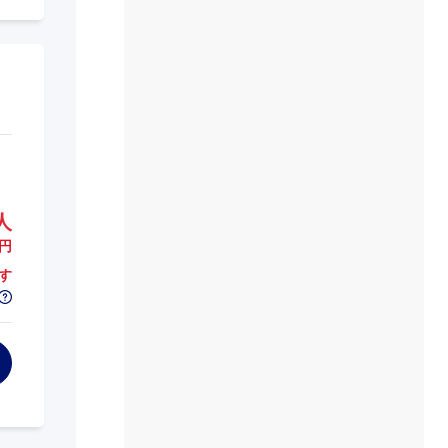
人
円
す