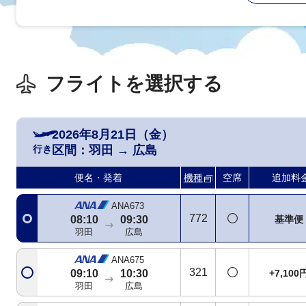
フライトを選択する
2026年8月21日（金）
行き
区間：
羽田
→
広島
ANA671
788
基準便
07:05
08:25
便名・発着
機種
空席
追加料
羽田
広島
ANA673
772
基準便
08:10
09:30
羽田
広島
ANA675
321
+7,100
09:10
10:30
羽田
広島