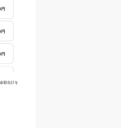
00円
00円
00円
00円
金額合計を