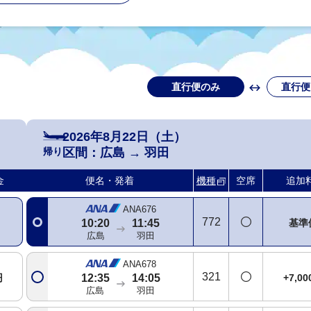
直行便のみ
直行便
ANA672
788
+4,6
07:35
09:00
広島
羽田
2026年8月22日（土）
帰り
区間：
広島
→
羽田
ANA674
788
基準
09:15
10:45
金
便名・発着
機種
空席
追加
広島
羽田
ANA676
772
基準
10:20
11:45
広島
羽田
ANA678
321
円
+7,0
12:35
14:05
広島
羽田