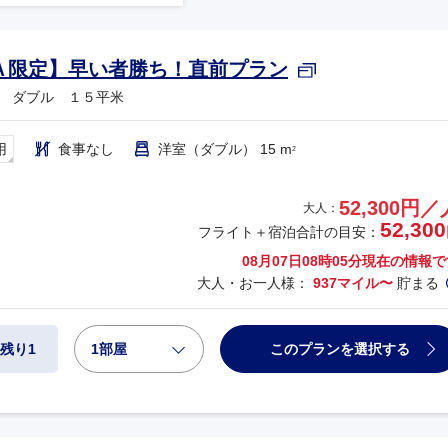
Ａ限定】早い者勝ち！直前プラン
 ダブル １５平米
用
食事なし
洋室（ダブル） 15 m
2
52,300円／
大人：
52,300
フライト＋宿泊合計の目安：
08月07日08時05分
現在の情報で
大人・お一人様：
937マイル〜
貯まる
1部屋
このプランを選択する
残り1