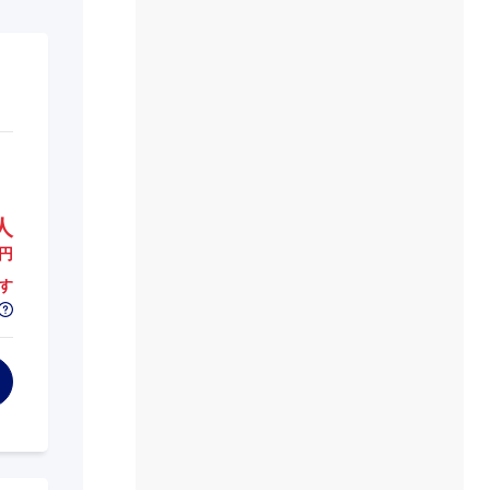
人
円
す