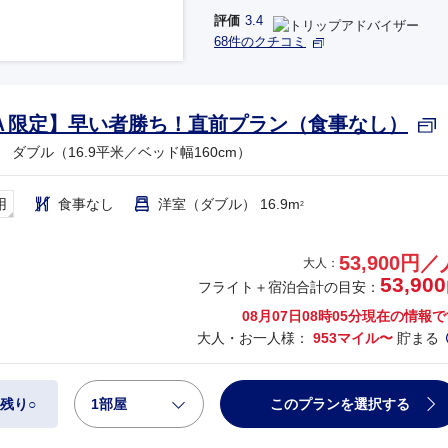
評価
3.4
68件のクチコミ
Ａ限定】早い者勝ち！直前プラン（食事なし）
ダブル（16.9平米／ベッド幅160cm）
用
食事なし
洋室（ダブル） 16.9m
2
53,900円／
大人：
53,900
フライト＋宿泊合計の目安：
08月07日08時05分
現在の情報で
大人・お一人様：
953マイル〜
貯まる
1部屋
このプランを選択する
残り○