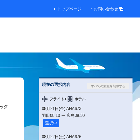
トップページ
お問い合わせ
現在の選択内容
+
フライト
ホテル
ック
08月21日(金) ANA673
羽田
08:10
ー
広島
09:30
選択中
08月22日(土) ANA676