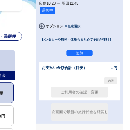
広島
10:20
ー
羽田
11:45
選択中
オプション
※任意選択
・乗継便
レンタカーや観光・体験もまとめて予約が便利！
00円
-
お支払い金額合計（目安）
円
便
料金
便
00円