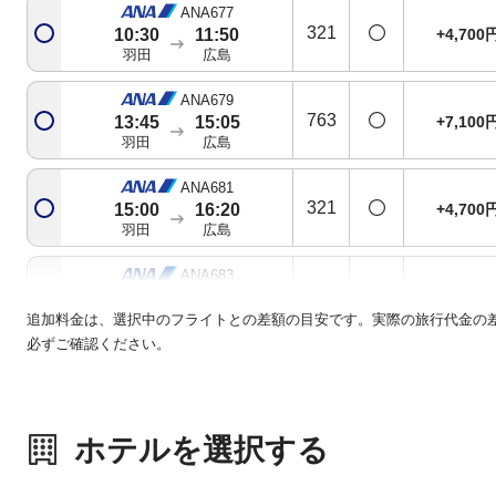
ANA677
321
+4,700
10:30
11:50
羽田
広島
ANA679
763
+7,100
13:45
15:05
羽田
広島
ANA681
321
+4,700
15:00
16:20
羽田
広島
ANA683
763
基準便
18:10
19:35
羽田
広島
追加料金は、選択中のフライトとの差額の目安です。実際の旅行代金の
必ずご確認ください。
ANA685
788
+2,300
19:40
21:00
羽田
広島
ホテルを選択する