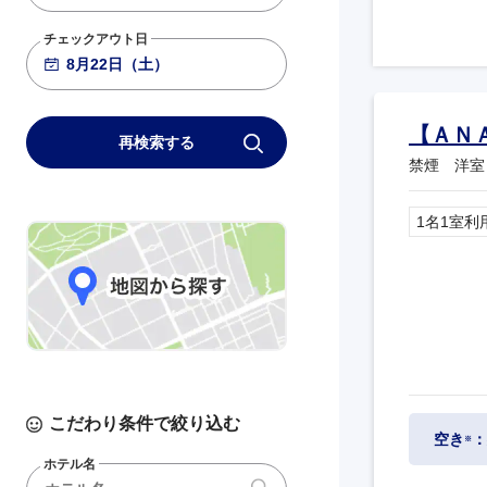
チェックアウト日
【ＡＮ
再検索する
禁煙 洋室 
1名1室利
こだわり条件で絞り込む
空き
：
※
ホテル名