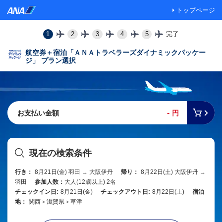
トップページ
1
2
3
4
5
完了
航空券＋宿泊「ＡＮＡトラベラーズダイナミックパッケー
ジ」 プラン選択
-
お支払い金額
円
現在の検索条件
行き：
8月21日(金) 羽田 → 大阪伊丹
帰り：
8月22日(土) 大阪伊丹 →
羽田
参加人数：
大人(12歳以上) 2名
チェックイン日:
8月21日(金)
チェックアウト日:
8月22日(土)
宿泊
地：
関西＞滋賀県＞草津