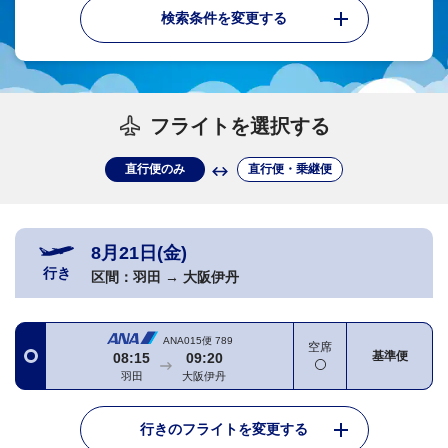
検索条件を変更する
フライトを選択する
直行便のみ
直行便・乗継便
8月21日(金)
行き
区間：
羽田
→
大阪伊丹
ANA015便
789
空席
基準便
08:15
09:20
羽田
大阪伊丹
行きのフライトを変更する