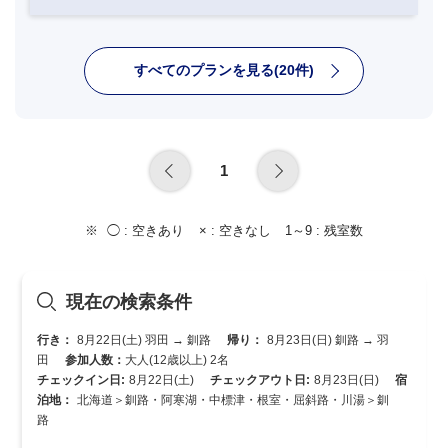
すべてのプランを見る(20件)
1
◯ :
空きあり
× :
空きなし
1～9 :
残室数
現在の検索条件
行き：
8月22日(土) 羽田 → 釧路
帰り：
8月23日(日) 釧路 → 羽
田
参加人数：
大人(12歳以上) 2名
チェックイン日:
8月22日(土)
チェックアウト日:
8月23日(日)
宿
泊地：
北海道＞釧路・阿寒湖・中標津・根室・屈斜路・川湯＞釧
路