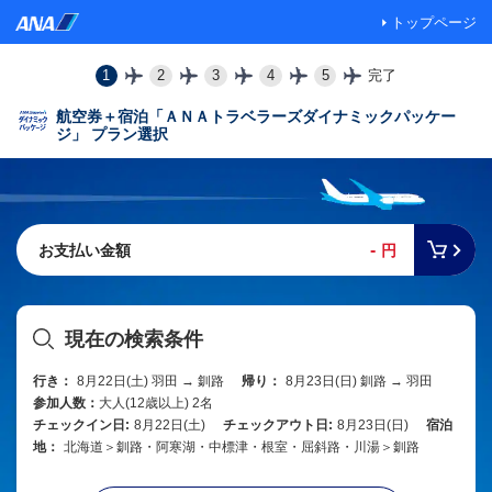
トップページ
1
2
3
4
5
完了
航空券＋宿泊「ＡＮＡトラベラーズダイナミックパッケー
ジ」 プラン選択
-
お支払い金額
円
現在の検索条件
行き：
8月22日(土) 羽田 → 釧路
帰り：
8月23日(日) 釧路 → 羽田
参加人数：
大人(12歳以上) 2名
チェックイン日:
8月22日(土)
チェックアウト日:
8月23日(日)
宿泊
地：
北海道＞釧路・阿寒湖・中標津・根室・屈斜路・川湯＞釧路