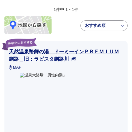
1件中 1～1件
おすすめ順
天然温泉幣舞の湯 ドーミーインＰＲＥＭＩＵＭ
釧路＿旧：ラビスタ釧路川
MAP