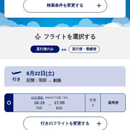
検索条件を変更する
フライトを選択する
直行便のみ
直行便・乗継便
8月22日(土)
行き
区間：
羽田
→
釧路
ADO運航
ANA4773便
73G
空席
16:15
17:55
基準便
5
羽田
釧路
行きのフライトを変更する