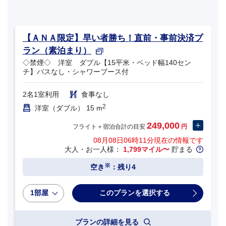
【ＡＮＡ限定】早い者勝ち！直前・事前決済プ
ラン（素泊まり）
◇禁煙◇ 洋室 ダブル【15平米・ベッド幅140セン
チ】バスなし・シャワーブース付
2名1室利用
食事なし
2
洋室（ダブル） 15 m
249,000
フライト＋宿泊合計の目安
円
08月08日06時11分
現在の情報です
大人・お一人様：
1,799マイル〜
貯まる
※
空き
：残り4
1部屋
プランの詳細を見る