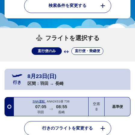
検索条件を変更する
フライトを選択する
直行便のみ
直行便・乗継便
8月23日(日)
行き
区間：
羽田
→
長崎
SNA運航
ANA2431便
738
空席
07:05
08:55
基準便
8
羽田
長崎
行きのフライトを変更する