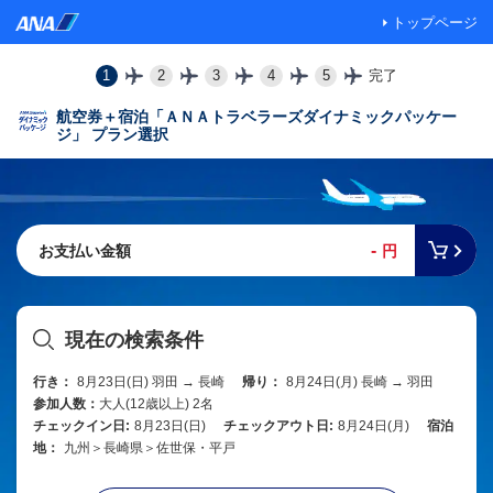
トップページ
1
2
3
4
5
完了
航空券＋宿泊「ＡＮＡトラベラーズダイナミックパッケー
ジ」 プラン選択
-
お支払い金額
円
現在の検索条件
行き：
8月23日(日) 羽田 → 長崎
帰り：
8月24日(月) 長崎 → 羽田
参加人数：
大人(12歳以上) 2名
チェックイン日:
8月23日(日)
チェックアウト日:
8月24日(月)
宿泊
地：
九州＞長崎県＞佐世保・平戸