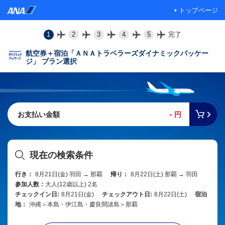
トップページ
1
2
3
4
5
完了
航空券＋宿泊「ＡＮＡトラベラーズダイナミックパッケー
ジ」 プラン選択
-
お支払い金額
円
現在の検索条件
行き：
8月21日(金) 羽田 → 那覇
帰り：
8月22日(土) 那覇 → 羽田
参加人数：
大人(12歳以上) 2名
チェックイン日:
8月21日(金)
チェックアウト日:
8月22日(土)
宿泊
地：
沖縄＞本島・伊江島・慶良間諸島＞那覇