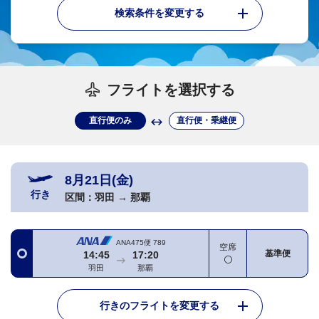
検索条件を変更する
フライトを選択する
直行便のみ
直行便・乗継便
8月21日(金)
行き
区間：
羽田
→
那覇
ANA475便
789
空席
基準便
14:45
17:20
羽田
那覇
行きのフライトを変更する