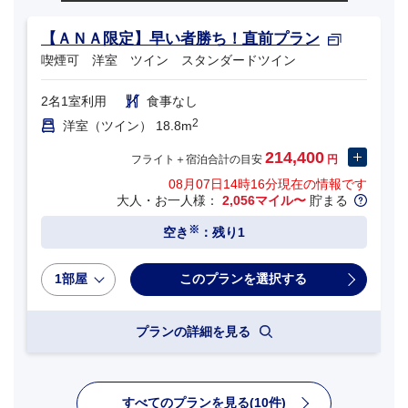
【ＡＮＡ限定】早い者勝ち！直前プラン
喫煙可 洋室 ツイン スタンダードツイン
2名1室利用
食事なし
2
洋室（ツイン） 18.8m
214,400
フライト＋宿泊合計の目安
円
08月07日14時16分
現在の情報です
大人・お一人様：
2,056マイル〜
貯まる
※
空き
：残り1
1部屋
プランの詳細を見る
すべてのプランを見る(10件)