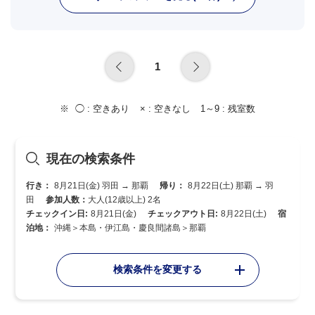
1
◯ :
空きあり
× :
空きなし
1～9 :
残室数
現在の検索条件
行き：
8月21日(金) 羽田 → 那覇
帰り：
8月22日(土) 那覇 → 羽
田
参加人数：
大人(12歳以上) 2名
チェックイン日:
8月21日(金)
チェックアウト日:
8月22日(土)
宿
泊地：
沖縄＞本島・伊江島・慶良間諸島＞那覇
検索条件を変更する