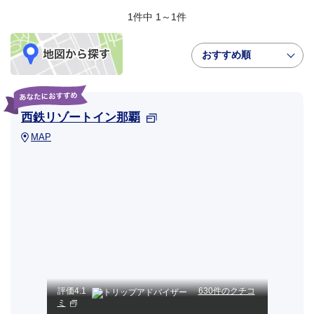
1件中 1～1件
おすすめ順
西鉄リゾートイン那覇
MAP
評価
4.1
630件のクチコ
ミ