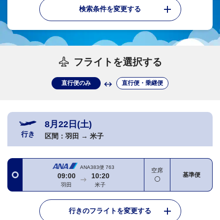
検索条件を変更する
フライトを選択する
直行便のみ
直行便・乗継便
8月22日(土)
行き
区間：
羽田
→
米子
ANA383便
763
空席
基準便
09:00
10:20
羽田
米子
行きのフライトを変更する