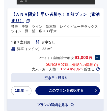
ミ
【ＡＮＡ限定】早い者勝ち！直前プラン（素泊
まり）
禁煙 洋室 ツイン 新本館 レイクビューデラックス
ツイン 湖一望 広々33平米
1名１室利用
食事なし
2
洋室（ツイン） 33 m
91,000
フライト＋宿泊合計の目安
円
08月08日07時11分
現在の情報です
大人・お一人様：
1,294マイル〜
貯まる
※
空き
：残り5
1部屋
プランの詳細を見る