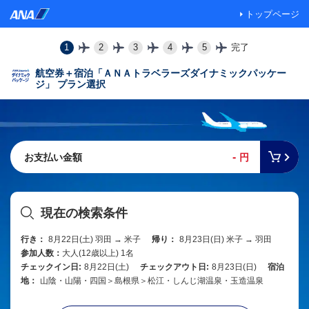
トップページ
1
2
3
4
5
完了
航空券＋宿泊「ＡＮＡトラベラーズダイナミックパッケー
ジ」 プラン選択
-
お支払い金額
円
現在の検索条件
行き：
8月22日(土) 羽田 → 米子
帰り：
8月23日(日) 米子 → 羽田
参加人数：
大人(12歳以上) 1名
チェックイン日:
8月22日(土)
チェックアウト日:
8月23日(日)
宿泊
地：
山陰・山陽・四国＞島根県＞松江・しんじ湖温泉・玉造温泉