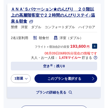
ＡＮＡ’Ｓバケーション★のんびり ２０階以
上の高層階客室で２２時間のんびりステイ♪温
泉＆朝食
禁煙 洋室 ダブル コンフォートダブル ハイフロア
2名1室利用
朝食付
洋室（ダブル）
193,600
フライト＋宿泊合計の目安
円
08月09日06時05分
現在の情報です
大人・お一人様：
1,478マイル〜
貯まる
※
空き
：残り8
1部屋
プランの詳細を見る