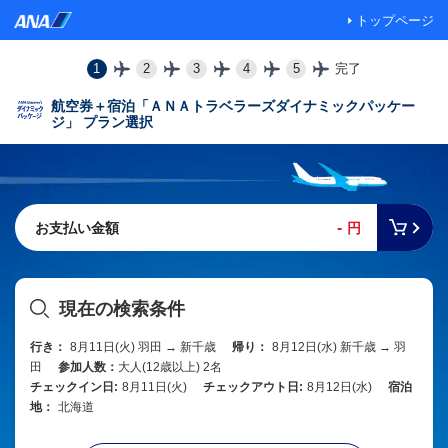
トップページ
1
2
3
4
5
完了
航空券＋宿泊「ＡＮＡトラベラーズダイナミックパッケー
ジ」 プラン選択
-
お支払い金額
円
現在の検索条件
行き：
8月11日(火) 羽田 → 新千歳
帰り：
8月12日(水) 新千歳 → 羽
田
参加人数：
大人(12歳以上) 2名
チェックイン日:
8月11日(火)
チェックアウト日:
8月12日(水)
宿泊
地：
北海道