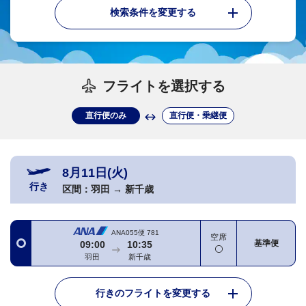
検索条件を変更する
フライトを選択する
直行便のみ
直行便・乗継便
8月11日(火)
行き
区間：
羽田
→
新千歳
ANA055便
781
空席
基準便
09:00
10:35
羽田
新千歳
行きのフライトを変更する