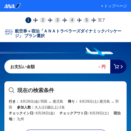
トップページ
1
2
3
4
5
完了
航空券＋宿泊「ＡＮＡトラベラーズダイナミックパッケー
ジ」 プラン選択
-
お支払い金額
円
現在の検索条件
行き：
8月28日(金) 羽田 → 鹿児島
帰り：
8月29日(土) 鹿児島 → 羽
田
参加人数：
大人(12歳以上) 2名
チェックイン日:
8月28日(金)
チェックアウト日:
8月29日(土)
宿泊
地：
九州