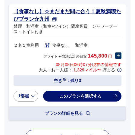
【食事なし】☆まだまだ間に合う！夏秋満喫た
びプラン☆九州
禁煙 和洋室（和室+ツイン）薩摩客殿 シャワーブー
ス・トイレ付き
２名１室利用
食事なし
和洋室
145,800
フライト＋宿泊合計の目安
円
08月08日06時07分
現在の情報です
大人・お一人様：
1,329マイル〜
貯まる
※
空き
：残り3
1部屋
プランの詳細を見る