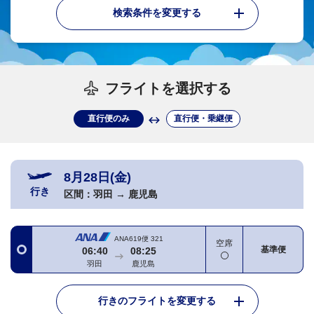
検索条件を変更する
フライトを選択する
直行便のみ
直行便・乗継便
8月28日(金)
行き
区間：
羽田
→
鹿児島
ANA619便
321
空席
基準便
06:40
08:25
羽田
鹿児島
行きのフライトを変更する