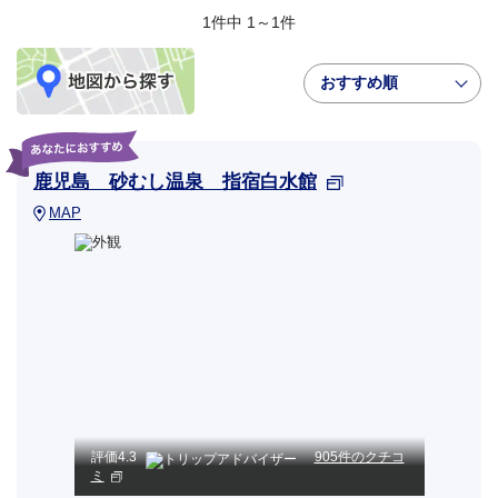
1件中 1～1件
おすすめ順
鹿児島 砂むし温泉 指宿白水館
MAP
評価
4.3
905件のクチコ
ミ