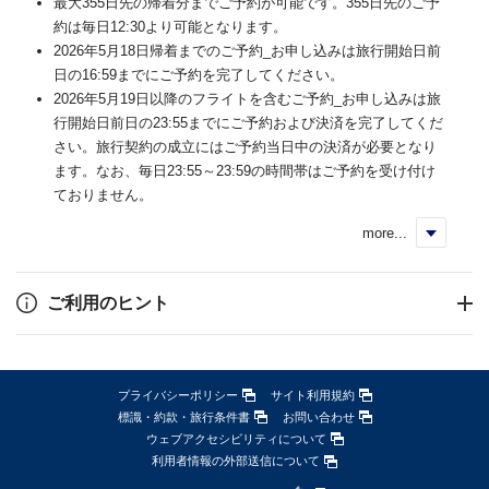
最大355日先の帰着分までご予約が可能です。355日先のご予
約は毎日12:30より可能となります。
2026年5月18日帰着までのご予約_お申し込みは旅行開始日前
日の16:59までにご予約を完了してください。
2026年5月19日以降のフライトを含むご予約_お申し込みは旅
行開始日前日の23:55までにご予約および決済を完了してくだ
さい。旅行契約の成立にはご予約当日中の決済が必要となり
ます。なお、毎日23:55～23:59の時間帯はご予約を受け付け
ておりません。
more...
く
ご利用のヒント
プライバシーポリシー
サイト利用規約
標識・約款・旅行条件書
お問い合わせ
ウェブアクセシビリティについて
利用者情報の外部送信について