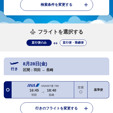
検索条件を変更する
フライトを選択する
直行便のみ
直行便・乗継便
8月28日(金)
行き
区間：
羽田
→
長崎
ANA667便
788
空席
基準便
16:45
18:40
羽田
長崎
行きのフライトを変更する