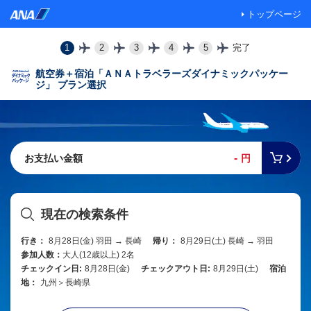
トップページ
1
2
3
4
5
完了
航空券＋宿泊「ＡＮＡトラベラーズダイナミックパッケー
ジ」 プラン選択
-
お支払い金額
円
現在の検索条件
行き：
8月28日(金) 羽田 → 長崎
帰り：
8月29日(土) 長崎 → 羽田
参加人数：
大人(12歳以上) 2名
チェックイン日:
8月28日(金)
チェックアウト日:
8月29日(土)
宿泊
地：
九州＞長崎県