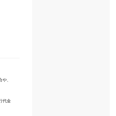
合や、
行代金