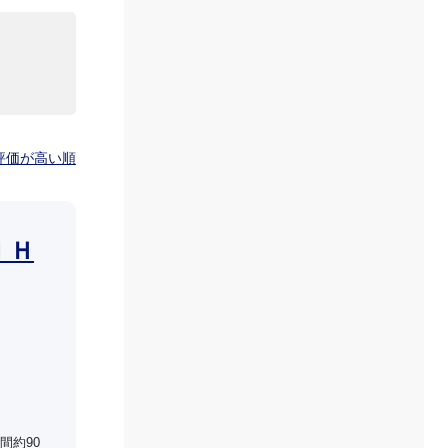
評価が高い順
ＩＨ
間約90