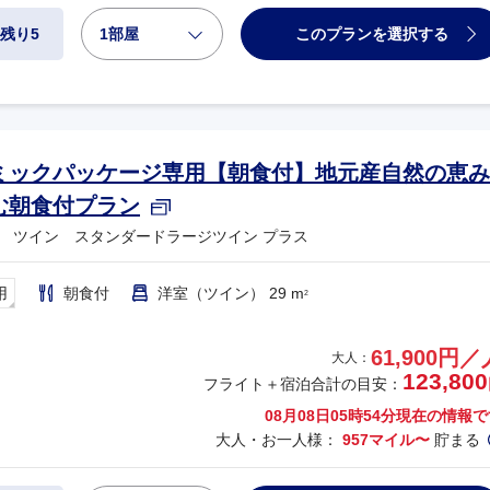
1部屋
このプランを選択する
残り5
ミックパッケージ専用【朝食付】地元産自然の恵み
む朝食付プラン
 ツイン スタンダードラージツイン プラス
用
朝食付
洋室（ツイン） 29 m
2
61,900円／
大人：
123,800
フライト＋宿泊合計の目安：
08月08日05時54分
現在の情報で
大人・お一人様：
957マイル〜
貯まる