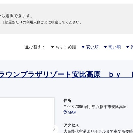
から選択できます。
、1部屋あたりの利用人数ごとに検索してください。
並び替え：
おすすめ順
安い順
高い順
ラウンプラザリゾート安比高原 ｂｙ 
住所
〒028-7396 岩手県八幡平市安比高原
MAP
アクセス
大館能代空港よりホテルまで車で所要時