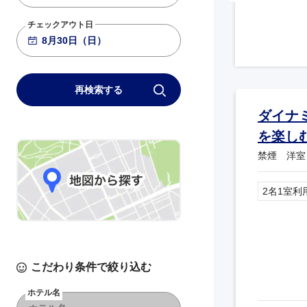
チェックアウト日
再検索する
ダイナ
を楽し
禁煙 洋室
2名1室利
こだわり条件で絞り込む
ホテル名