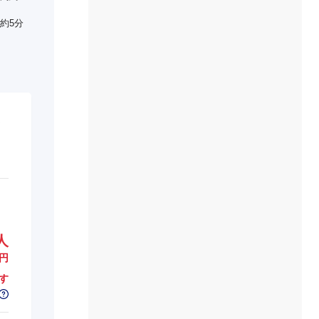
約5分
人
円
す