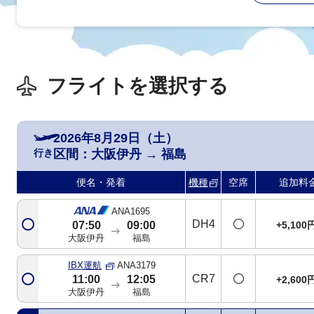
フライトを選択する
2026年8月29日（土）
行き
区間：
大阪伊丹
→
福島
便名・発着
機種
空席
追加料
ANA1695
DH4
+5,100
07:50
09:00
大阪伊丹
福島
IBX運航
ANA3179
CR7
11:00
12:05
+2,600
大阪伊丹
福島