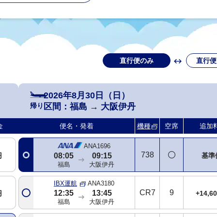
直行便のみ
直行便
2026年8月30日（日）
帰り
区間：
福島
→
大阪伊丹
金
便名・発着
機種
空席
追加
ANA1696
738
円
基準
08:05
09:15
福島
大阪伊丹
IBX運航
ANA3180
CR7
9
12:35
13:45
円
+14,6
福島
大阪伊丹