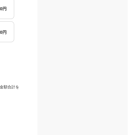
00円
00円
金額合計を