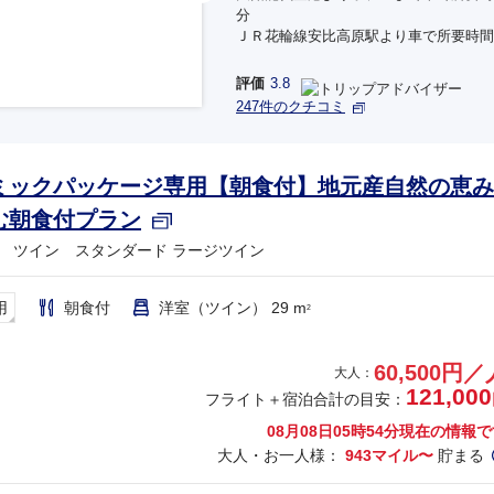
分
ＪＲ花輪線安比高原駅より車で所要時間
評価
3.8
247件のクチコミ
ミックパッケージ専用【朝食付】地元産自然の恵み
む朝食付プラン
 ツイン スタンダード ラージツイン
用
朝食付
洋室（ツイン） 29 m
2
60,500円／
大人：
121,000
フライト＋宿泊合計の目安：
08月08日05時54分
現在の情報で
大人・お一人様：
943マイル〜
貯まる