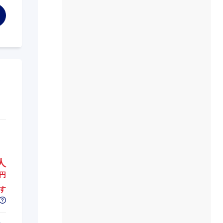
人
円
す