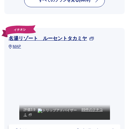
名湯リゾート ルーセントタカミヤ
MAP
評価
3.9
89件のクチコ
ミ