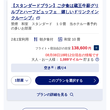
【スタンダードプラン】ご夕食は蔵王牛薪グリ
ルプとハーフビュッフェ 嬉しいドリンクイン
クルーシブ♪
禁煙 和室 スタンダード １０畳 当ホテル一番予約
の多いお部屋
2名1室利用
朝夕食付
和室 10 畳
138,600
フライト＋宿泊合計の目安
円
08月08日18時12分
現在の情報です
大人・お一人様：
1,089マイル〜
貯まる
※
空き
：残り4
1部屋
プランの詳細を見る