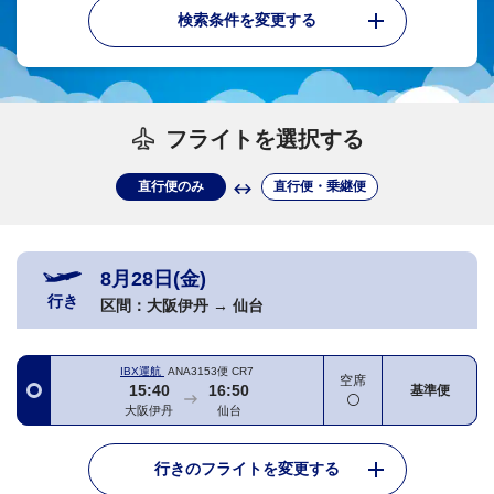
検索条件を変更する
フライトを選択する
直行便のみ
直行便・乗継便
8月28日(金)
行き
区間：
大阪伊丹
→
仙台
IBX運航
ANA3153便
CR7
空席
15:40
16:50
基準便
大阪伊丹
仙台
行きのフライトを変更する