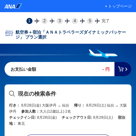
トップページ
1
2
3
4
5
完了
航空券＋宿泊「ＡＮＡトラベラーズダイナミックパッケー
ジ」 プラン選択
-
お支払い金額
円
現在の検索条件
行き：
8月28日(金) 大阪伊丹 → 仙台
帰り：
8月29日(土) 仙台 → 大阪
伊丹
参加人数：
大人(12歳以上) 2名
チェックイン日:
8月28日(金)
チェックアウト日:
8月29日(土)
宿泊
地：
東北