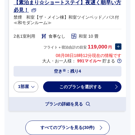
【素泊まり☆ショートステイ】夜遅く朝早い方
必見！
禁煙 和室【ザ・メイン棟】和室ツインベッド／バス付
≪和モダンルーム≫
2名1室利用
食事なし
和室 10 畳
119,000
フライト＋宿泊合計の目安
円
08月08日18時12分
現在の情報です
大人・お一人様：
991マイル〜
貯まる
※
空き
：残り4
1部屋
プランの詳細を見る
すべてのプランを見る(30件)