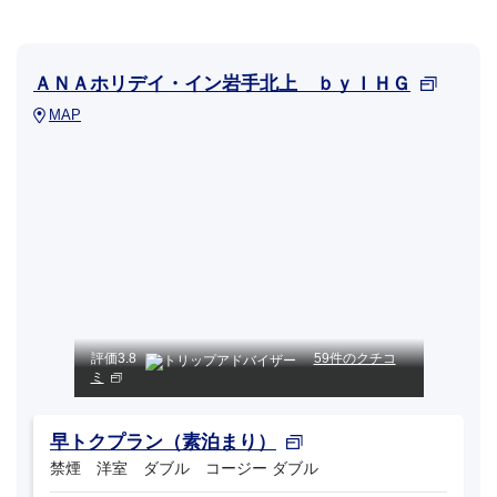
ＡＮＡホリデイ・イン岩手北上 ｂｙＩＨＧ
MAP
評価
3.8
59件のクチコ
ミ
早トクプラン（素泊まり）
禁煙 洋室 ダブル コージー ダブル