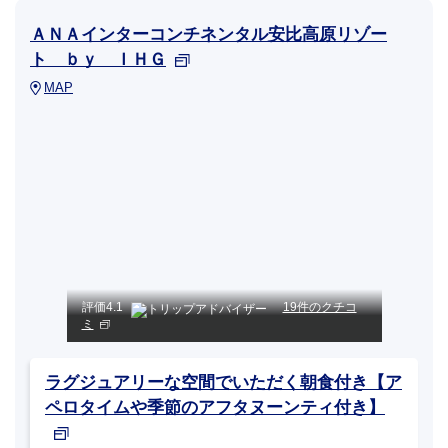
ＡＮＡインターコンチネンタル安比高原リゾー
ト ｂｙ ＩＨＧ
MAP
評価
4.1
19件のクチコ
ミ
ラグジュアリーな空間でいただく朝食付き【ア
ペロタイムや季節のアフタヌーンティ付き】