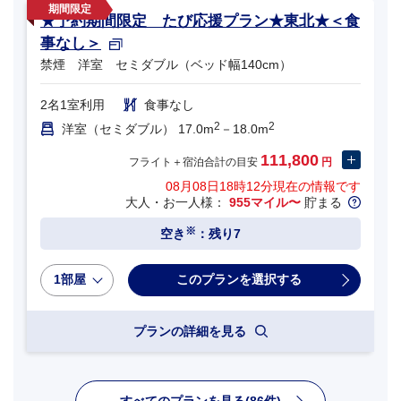
★予約期間限定 たび応援プラン★東北★＜食
事なし＞
禁煙 洋室 セミダブル（ベッド幅140cm）
2名1室利用
食事なし
2
2
洋室（セミダブル） 17.0m
－18.0m
111,800
フライト＋宿泊合計の目安
円
08月08日18時12分
現在の情報です
大人・お一人様：
955マイル〜
貯まる
※
空き
：残り7
1部屋
プランの詳細を見る
すべてのプランを見る(86件)