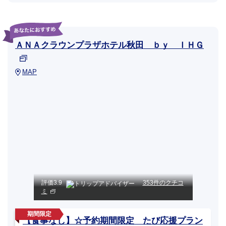
ＡＮＡクラウンプラザホテル秋田 ｂｙ ＩＨＧ
MAP
評価
3.9
353件のクチコ
ミ
【食事なし】☆予約期間限定 たび応援プラン