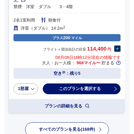
禁煙 洋室 ダブル 3・4階
2名1室利用
朝食付
2
洋室（ダブル） 14.2m
200
プラス
マイル
114,400
フライト＋宿泊合計の目安
円
08月08日18時12分
現在の情報です
大人・お一人様：
968マイル〜
貯まる
※
空き
：残り5
1部屋
プランの詳細を見る
すべてのプランを見る(168件)