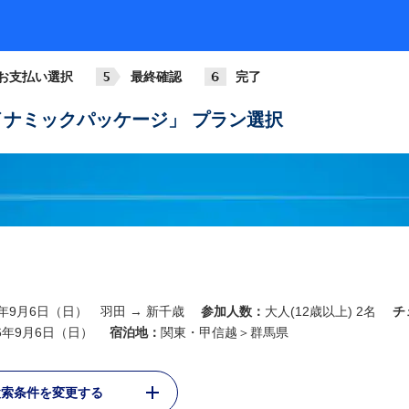
ANA069
789
+3,4
15:00
16:35
羽田
新千歳
お支払い選択
最終確認
完了
ANA1105
ナミックパッケージ」 プラン選択
321
+3,4
15:30
17:05
円
羽田
新千歳
ADO運航
ANA4729
763
15:50
17:20
+3,4
円
羽田
新千歳
ANA071
781
+3,4
16:00
17:40
円
羽田
新千歳
6年9月6日（日） 羽田 → 新千歳
参加人数：
大人(12歳以上) 2名
チ
ANA073
26年9月6日（日）
宿泊地：
関東・甲信越＞群馬県
781
+3,4
17:00
18:45
円
羽田
新千歳
ADO運航
ANA4731
検索条件を変更する
763
17:50
19:20
+3,4