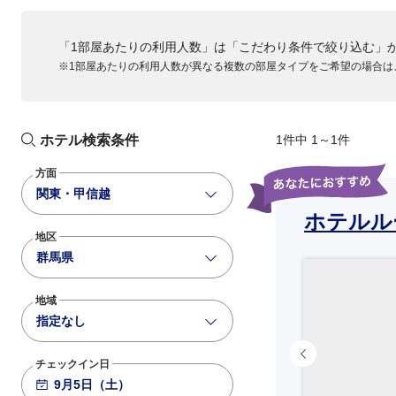
ANA068
773
+17,300
15:30
17:10
「1部屋あたりの利用人数」は「こだわり条件で絞り込む」
新千歳
羽田
※1部屋あたりの利用人数が異なる複数の部屋タイプをご希望の場合は
ANA1104
738
+13,500
16:00
17:40
新千歳
羽田
ホテル検索条件
1件中 1～1件
ADO運航
ANA4728
方面
73G
7
16:00
17:40
+17,300
関東・甲信越
新千歳
羽田
ホテルル
ANA070
地区
772
+13,500
16:30
18:10
群馬県
新千歳
羽田
地域
ANA1106
指定なし
788
+10,100
17:00
18:40
新千歳
羽田
チェックイン日
ANA074
789
+13,500
17:25
19:05