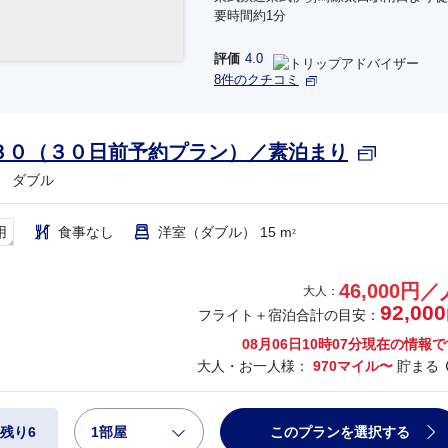
要時間約1分
評価
4.0
円
8件のクチコミ
３０（３０日前予約プラン）／素泊まり
円
 ダブル
円
用
食事なし
洋室（ダブル） 15 m
2
46,000円／
大人：
92,000
円
フライト＋宿泊合計の目安：
08月06日10時07分
現在の情報で
大人・お一人様：
970マイル〜
貯まる
円
1部屋
このプランを選択する
残り6