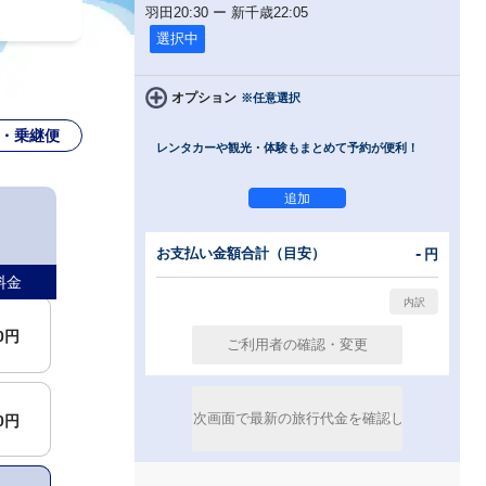
羽田
20:30
ー
新千歳
22:05
選択中
00円
オプション
※任意選択
・乗継便
レンタカーや観光・体験もまとめて予約が便利！
00円
00円
-
お支払い金額合計（目安）
円
料金
00円
00円