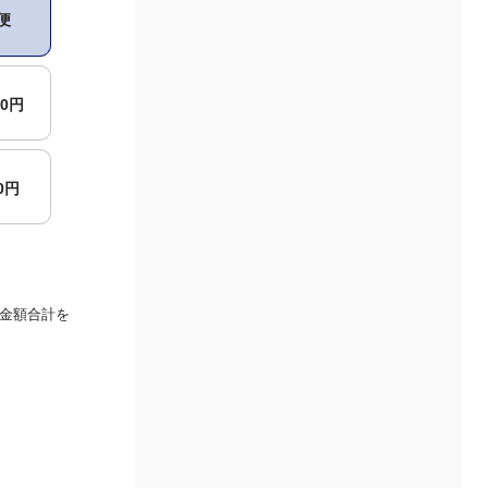
便
00円
00円
金額合計を