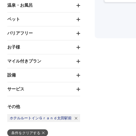
温泉・お風呂
ペット
バリアフリー
お子様
マイル付きプラン
設備
サービス
その他
ホテルルートインＧｒａｎｄ太田駅前
条件をクリアする