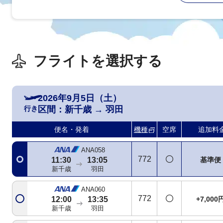
781
+10,100
09:30
11:10
新千歳
羽田
ADO運航
ANA4716
763
10:25
12:05
+7,000
新千歳
羽田
フライトを選択する
ANA056
773
+7,000
10:30
12:10
新千歳
羽田
2026年9月5日（土）
行き
区間：
新千歳
→
羽田
ADO運航
ANA4718
73G
5
11:20
13:00
+20,900
便名・発着
機種
空席
追加料
新千歳
羽田
ANA058
772
基準便
11:30
13:05
新千歳
羽田
ANA060
772
+7,000
12:00
13:35
新千歳
羽田