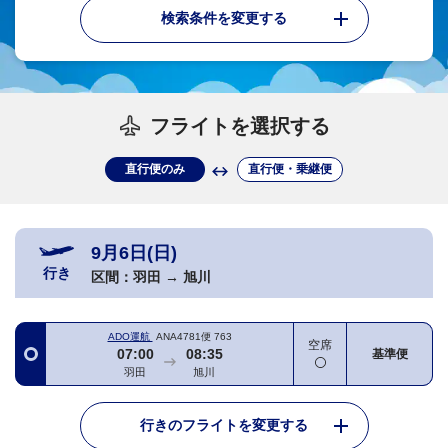
検索条件を変更する
フライトを選択する
直行便のみ
直行便・乗継便
9月6日(日)
行き
区間：
羽田
→
旭川
ADO運航
ANA4781便
763
空席
07:00
08:35
基準便
羽田
旭川
行きのフライトを変更する