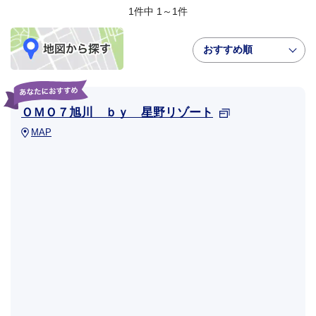
1件中 1～1件
おすすめ順
ＯＭＯ７旭川 ｂｙ 星野リゾート
MAP