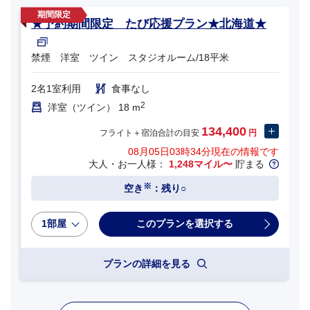
★予約期間限定 たび応援プラン★北海道★
禁煙 洋室 ツイン スタジオルーム/18平米
2名1室利用
食事なし
2
洋室（ツイン） 18 m
134,400
フライト＋宿泊合計の目安
円
08月05日03時34分
現在の情報です
大人・お一人様：
1,248マイル〜
貯まる
※
空き
：残り○
1部屋
プランの詳細を見る