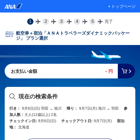
トップページ
1
2
3
4
5
完了
航空券＋宿泊「ＡＮＡトラベラーズダイナミックパッケー
ジ」 プラン選択
-
お支払い金額
円
現在の検索条件
行き：
9月6日(日) 羽田 → 旭川
帰り：
9月7日(月) 旭川 → 羽田
参
加人数：
大人(12歳以上) 2名
チェックイン日:
9月6日(日)
チェックアウト日:
9月7日(月)
宿泊
地：
北海道