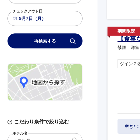
チェックアウト日
【食事
再検索する
禁煙 洋室
ツイン２
こだわり条件で絞り込む
空き
：
※
ホテル名