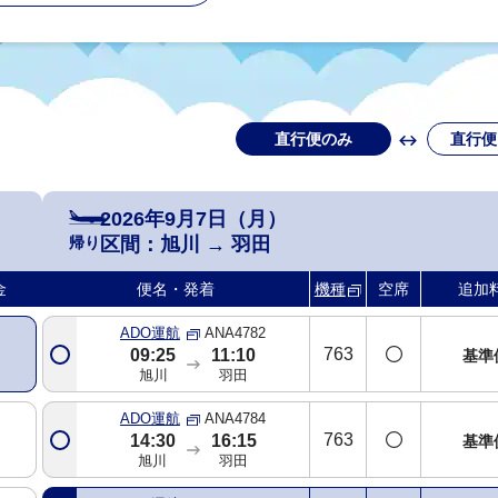
直行便のみ
直行便
2026年9月7日（月）
帰り
区間：
旭川
→
羽田
金
便名・発着
機種
空席
追加
ADO運航
ANA4782
763
09:25
11:10
基準
旭川
羽田
ADO運航
ANA4784
763
14:30
16:15
基準
旭川
羽田