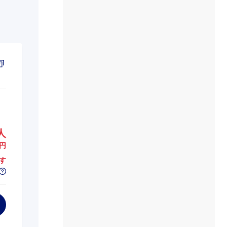
人
円
す