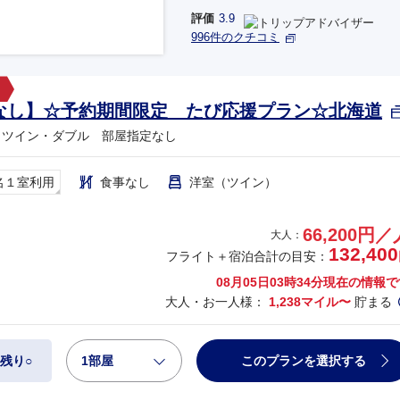
評価
3.9
996件のクチコミ
なし】☆予約期間限定 たび応援プラン☆北海道
 ツイン・ダブル 部屋指定なし
名１室利用
食事なし
洋室（ツイン）
66,200円／
大人：
132,400
フライト＋宿泊合計の目安：
08月05日03時34分
現在の情報で
大人・お一人様：
1,238マイル〜
貯まる
1部屋
このプランを選択する
残り○