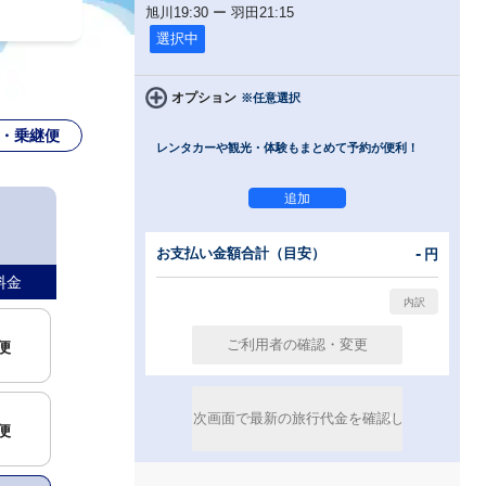
旭川
19:30
ー
羽田
21:15
選択中
オプション
※任意選択
・乗継便
レンタカーや観光・体験もまとめて予約が便利！
-
お支払い金額合計（目安）
円
料金
便
便