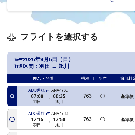
フライトを選択する
2026年9月6日（日）
行き
区間：
羽田
→
旭川
便名・発着
機種
空席
追加料
ADO運航
ANA4781
763
07:00
08:35
基準便
羽田
旭川
ADO運航
ANA4783
763
12:15
13:50
基準便
羽田
旭川