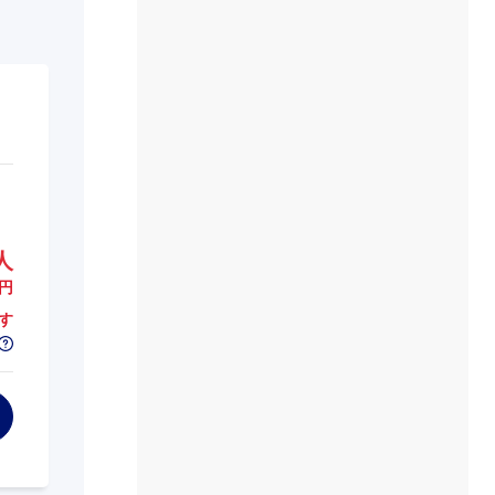
人
円
す