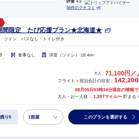
評価
4.6
56件のクチコミ
期間限定 たび応援プラン★北海道★
 ツイン バスなし・トイレ付き
用
食事なし
洋室（ツイン） 18.4m
2
71,100円／
大人：
142,200
フライト＋宿泊合計の目安：
08月05日03時34分
現在の情報で
大人・お一人様：
1,287マイル〜
貯まる
1部屋
このプランを選択する
残り5