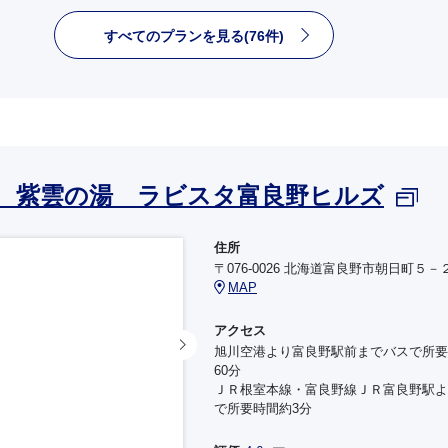
すべてのプランを見る(76件)
 紫雲の湯 ラビスタ富良野ヒルズ
住所
〒076-0026 北海道富良野市朝日町５－
MAP
アクセス
旭川空港より富良野駅前までバスで所要
60分
ＪＲ根室本線・富良野線ＪＲ富良野駅よ
で所要時間約3分