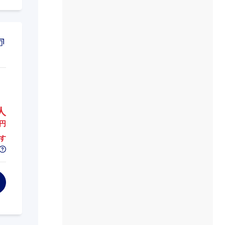
人
円
す