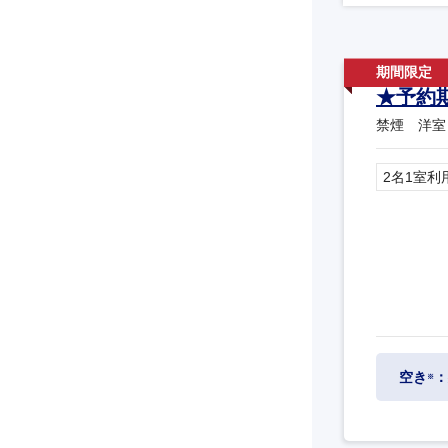
★予約
禁煙 洋室
2名1室利
空き
：
※