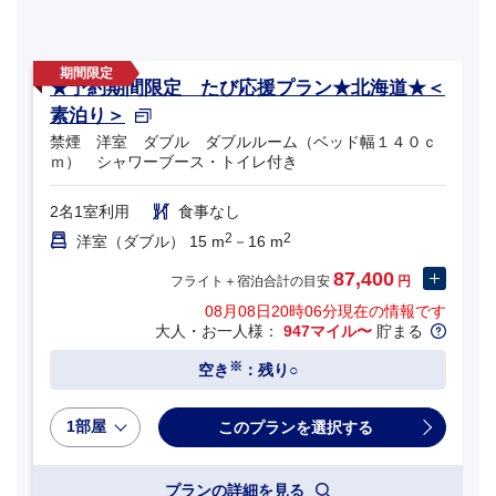
★予約期間限定 たび応援プラン★北海道★＜
素泊り＞
禁煙 洋室 ダブル ダブルルーム（ベッド幅１４０ｃ
ｍ） シャワーブース・トイレ付き
2名1室利用
食事なし
2
2
洋室（ダブル） 15 m
－16 m
87,400
フライト＋宿泊合計の目安
円
08月08日20時06分
現在の情報です
大人・お一人様：
947マイル〜
貯まる
※
空き
：残り○
1部屋
プランの詳細を見る