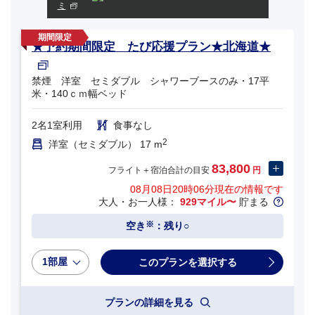
ミ
★予約期間限定 たび応援プラン★北海道★
禁煙 洋室 セミダブル シャワーブースのみ・17平
米・140ｃｍ幅ベッド
2名1室利用
食事なし
2
洋室（セミダブル） 17 m
83,800
フライト＋宿泊合計の目安
円
08月08日20時06分
現在の情報です
大人・お一人様：
929マイル〜
貯まる
※
空き
：残り○
1部屋
プランの詳細を見る