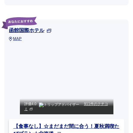
函館国際ホテル
MAP
評価
4.0
911件のクチコ
ミ
【食事なし】☆まだまだ間に合う！夏秋満喫た