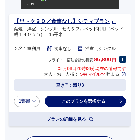
ミ
【早トク３０／食事なし】シティプラン
禁煙 洋室 シングル セミダブルベッド利用（ベッド
幅１４０ｃｍ） 15平米
２名１室利用
食事なし
洋室（シングル）
86,800
フライト＋宿泊合計の目安
円
08月08日20時06分
現在の情報です
大人・お一人様：
944マイル〜
貯まる
※
空き
：残り3
1部屋
プランの詳細を見る