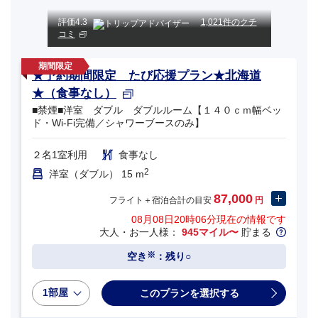
評価
4.3
1,021件のクチ
コミ
★予約期間限定 たび応援プラン★北海道
★（食事なし）
■禁煙■洋室 ダブル ダブルルーム【１４０ｃｍ幅ベッ
ド・Wi-Fi完備／シャワーブースのみ】
２名1室利用
食事なし
2
洋室（ダブル） 15 m
87,000
フライト＋宿泊合計の目安
円
08月08日20時06分
現在の情報です
大人・お一人様：
945マイル〜
貯まる
※
空き
：残り○
1部屋