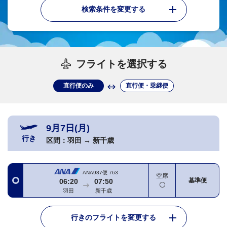
検索条件を変更する
フライトを選択する
直行便のみ
直行便・乗継便
9月7日(月)
行き
区間：
羽田
→
新千歳
ANA987便
763
空席
基準便
06:20
07:50
羽田
新千歳
行きのフライトを変更する