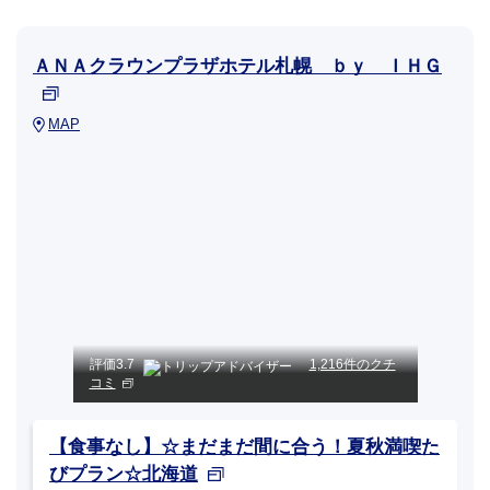
ＡＮＡクラウンプラザホテル札幌 ｂｙ ＩＨＧ
MAP
評価
3.7
1,216件のクチ
コミ
【食事なし】☆まだまだ間に合う！夏秋満喫た
びプラン☆北海道