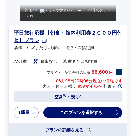
評価
3.8
123件のクチコ
ミ
平日旅行応援【朝食・館内利用券２０００円付
き】プラン
禁煙 和室または和洋室 眺望・館指定無
2名1室
食事なし
和室または和洋室
88,600
フライト＋宿泊合計の目安
円
08月08日20時06分
現在の情報です
大人・お一人様：
953マイル〜
貯まる
※
空き
：残り6
1部屋
プランの詳細を見る