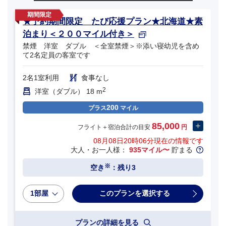
★予約期間限定 たび応援プラン★北海道★素
泊まり＜２００マイル付き＞
禁煙 洋室 ダブル ＜全室禁煙＞※添い寝幼児を含め
て2名定員の客室です
2名1室利用
食事なし
2
洋室（ダブル） 18 m
200
プラス
マイル
85,000
フライト＋宿泊合計の目安
円
08月08日20時06分
現在の情報です
大人・お一人様：
935マイル〜
貯まる
※
空き
：残り3
1部屋
プランの詳細を見る