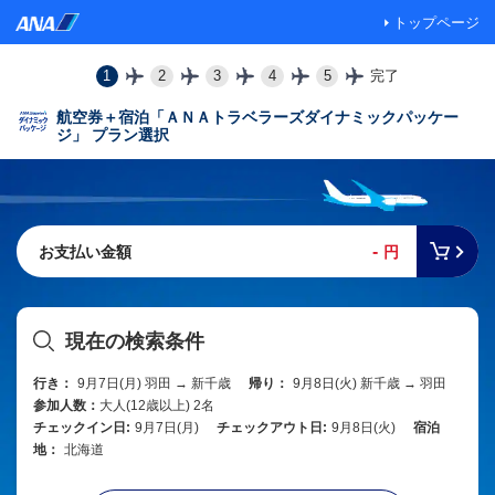
トップページ
1
2
3
4
5
完了
航空券＋宿泊「ＡＮＡトラベラーズダイナミックパッケー
ジ」 プラン選択
-
お支払い金額
円
現在の検索条件
行き：
9月7日(月) 羽田 → 新千歳
帰り：
9月8日(火) 新千歳 → 羽田
参加人数：
大人(12歳以上) 2名
チェックイン日:
9月7日(月)
チェックアウト日:
9月8日(火)
宿泊
地：
北海道