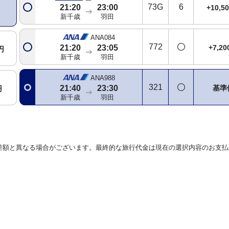
73G
6
21:20
23:00
+10,5
新千歳
羽田
ANA084
772
+7,2
21:20
23:05
円
新千歳
羽田
ANA988
321
基準
21:40
23:30
円
新千歳
羽田
差額と異なる場合がございます。最終的な旅行代金は現在の選択内容のお支払