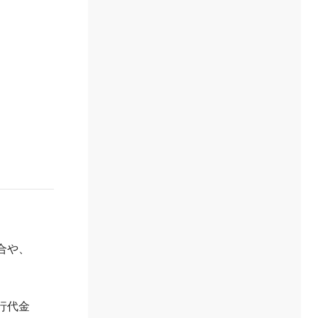
合や、
行代金