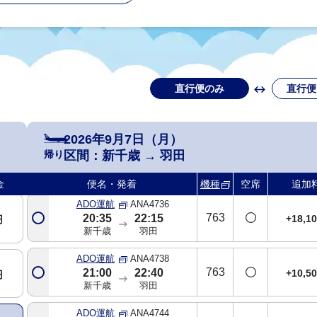
新千歳
羽田
ANA076
781
+21,8
18:30
20:10
円
新千歳
羽田
直行便のみ
直行便
ANA078
781
+18,1
19:35
21:15
円
新千歳
羽田
2026年9月7日（月）
ANA082
帰り
区間：
新千歳
→
羽田
773
円
+18,1
20:30
22:10
新千歳
羽田
金
便名・発着
機種
空席
追加
ADO運航
ANA4736
763
20:35
22:15
+18,1
円
新千歳
羽田
ADO運航
ANA4738
763
21:00
22:40
+10,5
円
新千歳
羽田
ADO運航
ANA4744