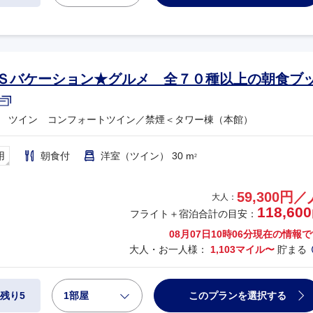
’Ｓバケーション★グルメ 全７０種以上の朝食ブ
 ツイン コンフォートツイン／禁煙＜タワー棟（本館）
用
朝食付
洋室（ツイン） 30 m
2
59,300円／
大人：
118,600
フライト＋宿泊合計の目安：
08月07日10時06分
現在の情報で
大人・お一人様：
1,103マイル〜
貯まる
1部屋
このプランを選択する
残り5