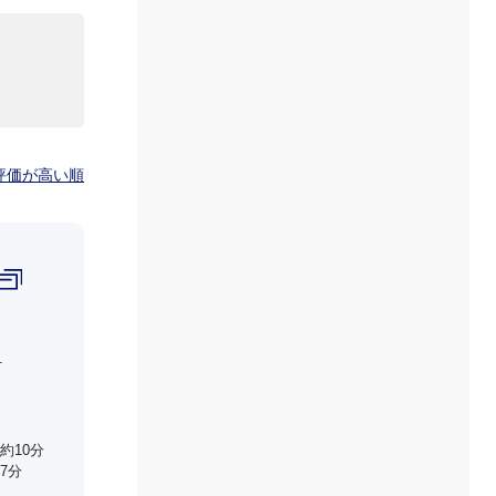
評価が高い順
１
約10分
7分