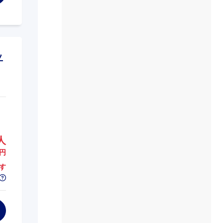
ッ
人
円
す