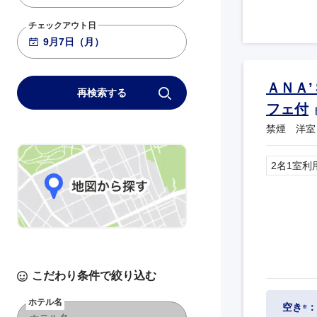
チェックアウト日
ＡＮＡ
再検索する
フェ付
禁煙 洋室
2名1室利
こだわり条件で絞り込む
ホテル名
空き
：
※