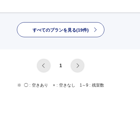
すべてのプランを見る(19件)
1
◯ :
空きあり
× :
空きなし
1～9 :
残室数