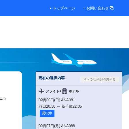
トップページ
お問い合わせ
00円
00円
00円
現在の選択内容
00円
+
フライト
ホテル
ェッ
09月06日(日) ANA081
00円
羽田
20:30
ー
新千歳
22:05
選択中
09月07日(月) ANA988
00円