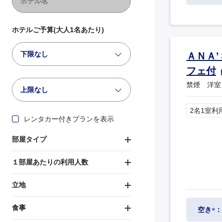
ホテルご予算(大人1名あたり)
下限なし
ＡＮＡ
フェ付
禁煙 洋室
上限なし
2名1室利
レンタカー付きプランを表示
部屋タイプ
１部屋あたりの利用人数
立地
食事
空き
：
※