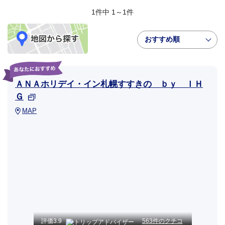
1件中 1～1件
おすすめ順
ＡＮＡホリデイ・イン札幌すすきの ｂｙ ＩＨ
Ｇ
MAP
評価
3.9
563件のクチコ