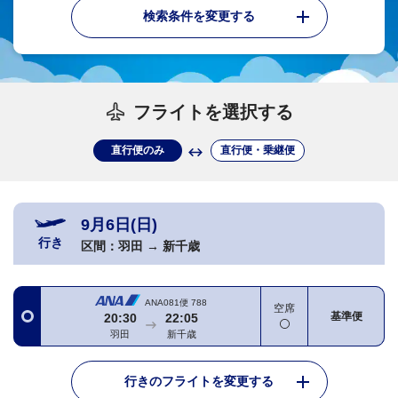
検索条件を変更する
フライトを選択する
直行便のみ
直行便・乗継便
9月6日(日)
行き
区間：
羽田
→
新千歳
ANA081便
788
空席
基準便
20:30
22:05
羽田
新千歳
行きのフライトを変更する