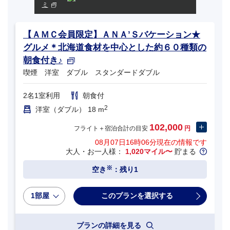
ミ
【ＡＭＣ会員限定】ＡＮＡ’Ｓバケーション★
グルメ＊北海道食材を中心とした約６０種類の
朝食付き♪
喫煙 洋室 ダブル スタンダードダブル
2名1室利用
朝食付
2
洋室（ダブル） 18 m
102,000
フライト＋宿泊合計の目安
円
08月07日16時06分
現在の情報です
大人・お一人様：
1,020マイル〜
貯まる
※
空き
：残り1
1部屋
プランの詳細を見る