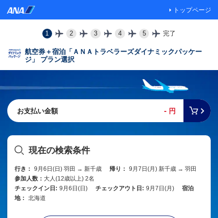
トップページ
1
2
3
4
5
完了
航空券＋宿泊「ＡＮＡトラベラーズダイナミックパッケー
ジ」 プラン選択
-
お支払い金額
円
現在の検索条件
行き：
9月6日(日) 羽田 → 新千歳
帰り：
9月7日(月) 新千歳 → 羽田
参加人数：
大人(12歳以上) 2名
チェックイン日:
9月6日(日)
チェックアウト日:
9月7日(月)
宿泊
地：
北海道