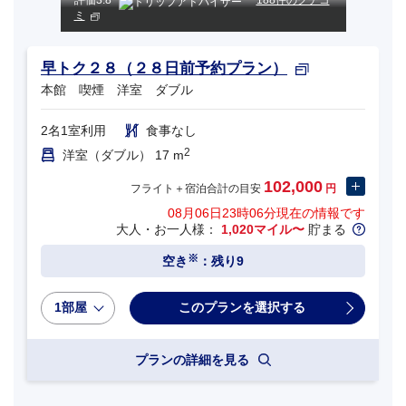
評価
3.8
188件のクチコ
ミ
早トク２８（２８日前予約プラン）
本館 喫煙 洋室 ダブル
2名1室利用
食事なし
2
洋室（ダブル） 17 m
102,000
フライト＋宿泊合計の目安
円
08月06日23時06分
現在の情報です
大人・お一人様：
1,020マイル〜
貯まる
※
空き
：残り9
1部屋
プランの詳細を見る