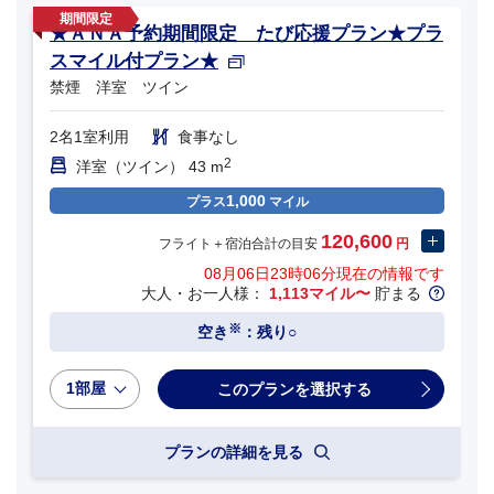
★ＡＮＡ予約期間限定 たび応援プラン★プラ
スマイル付プラン★
禁煙 洋室 ツイン
2名1室利用
食事なし
2
洋室（ツイン） 43 m
1,000
プラス
マイル
120,600
フライト＋宿泊合計の目安
円
08月06日23時06分
現在の情報です
大人・お一人様：
1,113マイル〜
貯まる
※
空き
：残り○
1部屋
プランの詳細を見る