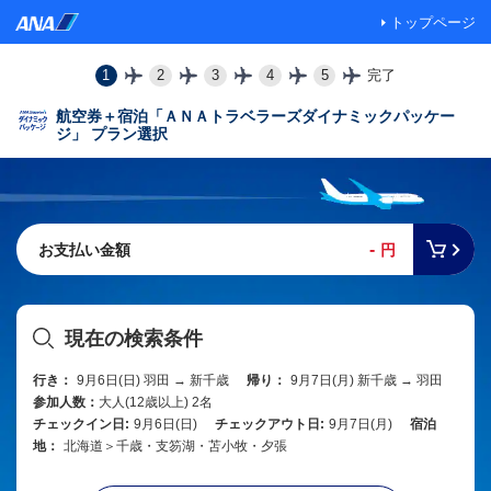
トップページ
1
2
3
4
5
完了
航空券＋宿泊「ＡＮＡトラベラーズダイナミックパッケー
ジ」 プラン選択
-
お支払い金額
円
現在の検索条件
行き：
9月6日(日) 羽田 → 新千歳
帰り：
9月7日(月) 新千歳 → 羽田
参加人数：
大人(12歳以上) 2名
チェックイン日:
9月6日(日)
チェックアウト日:
9月7日(月)
宿泊
地：
北海道＞千歳・支笏湖・苫小牧・夕張