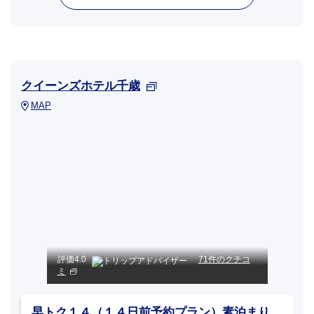
クイーンズホテル千歳
MAP
評価
4.0
71件のクチコ
ミ
早トク１４（１４日前予約プラン）素泊まり