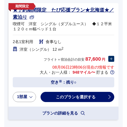
★予約期間限定 たび応援プラン★北海道★／
素泊り
喫煙可 洋室 シングル（ダブルユース） ◆１２平米
１２０ｃｍ幅ベッド１台
2名1室利用
食事なし
2
洋室（シングル） 12 m
87,600
フライト＋宿泊合計の目安
円
08月06日23時06分
現在の情報です
大人・お一人様：
948マイル〜
貯まる
※
空き
：残り○
1部屋
プランの詳細を見る