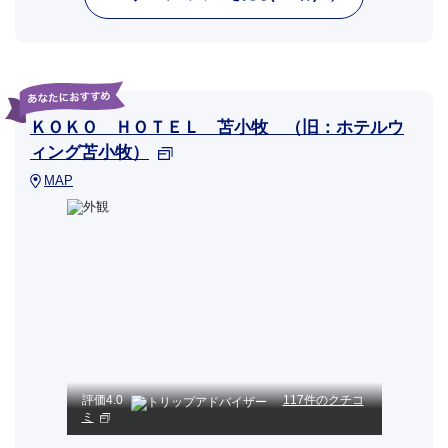
ＫＯＫＯ ＨＯＴＥＬ 苫小牧 （旧：ホテルウ
ィング苫小牧）
MAP
評価
4.0
117件のクチコ
ミ