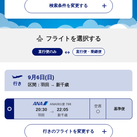
検索条件を変更する
フライトを選択する
直行便のみ
直行便・乗継便
9月6日(日)
行き
区間：
羽田
→
新千歳
ANA081便
788
空席
基準便
20:30
22:05
羽田
新千歳
行きのフライトを変更する