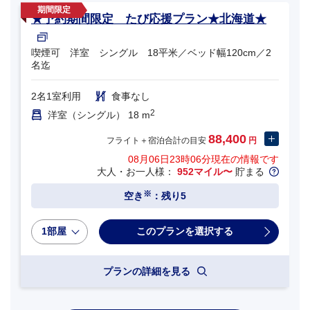
★予約期間限定 たび応援プラン★北海道★
喫煙可 洋室 シングル 18平米／ベッド幅120cm／2
名迄
2名1室利用
食事なし
2
洋室（シングル） 18 m
88,400
フライト＋宿泊合計の目安
円
08月06日23時06分
現在の情報です
大人・お一人様：
952マイル〜
貯まる
※
空き
：残り5
1部屋
プランの詳細を見る