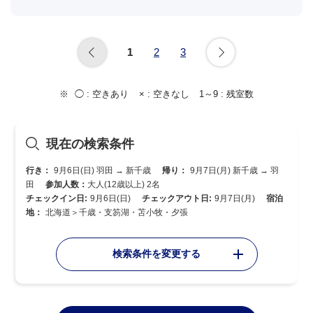
1
2
3
◯ :
空きあり
× :
空きなし
1～9 :
残室数
現在の検索条件
行き：
9月6日(日) 羽田 → 新千歳
帰り：
9月7日(月) 新千歳 → 羽
田
参加人数：
大人(12歳以上) 2名
チェックイン日:
9月6日(日)
チェックアウト日:
9月7日(月)
宿泊
地：
北海道＞千歳・支笏湖・苫小牧・夕張
検索条件を変更する