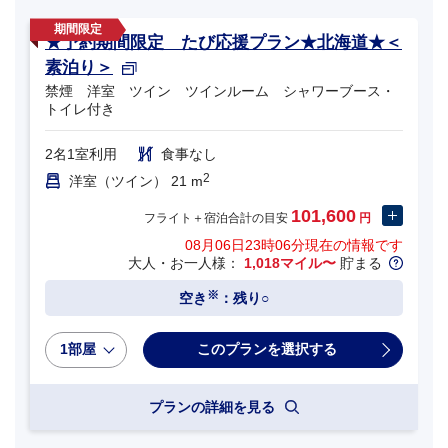
★予約期間限定 たび応援プラン★北海道★＜
素泊り＞
禁煙 洋室 ツイン ツインルーム シャワーブース・
トイレ付き
2名1室利用
食事なし
2
洋室（ツイン） 21 m
101,600
フライト＋宿泊合計の目安
円
08月06日23時06分
現在の情報です
大人・お一人様：
1,018マイル〜
貯まる
※
空き
：残り○
1部屋
プランの詳細を見る