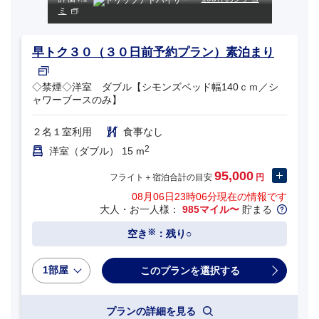
ミ
早トク３０（３０日前予約プラン）素泊まり
◇禁煙◇洋室 ダブル【シモンズベッド幅140ｃｍ／シ
ャワーブースのみ】
２名１室利用
食事なし
2
洋室（ダブル） 15 m
95,000
フライト＋宿泊合計の目安
円
08月06日23時06分
現在の情報です
大人・お一人様：
985マイル〜
貯まる
※
空き
：残り○
1部屋
プランの詳細を見る