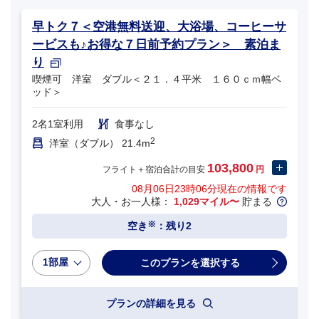
早トク７＜空港無料送迎、大浴場、コーヒーサ
ービスも♪お得な７日前予約プラン＞ 素泊ま
り
喫煙可 洋室 ダブル＜２１．４平米 １６０ｃｍ幅ベ
ッド＞
2名1室利用
食事なし
2
洋室（ダブル） 21.4m
103,800
フライト＋宿泊合計の目安
円
08月06日23時06分
現在の情報です
大人・お一人様：
1,029マイル〜
貯まる
※
空き
：残り2
1部屋
プランの詳細を見る