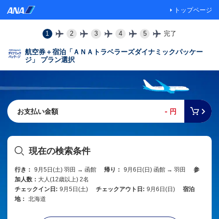
トップページ
1
2
3
4
5
完了
航空券＋宿泊「ＡＮＡトラベラーズダイナミックパッケー
ジ」 プラン選択
-
お支払い金額
円
現在の検索条件
行き：
9月5日(土) 羽田 → 函館
帰り：
9月6日(日) 函館 → 羽田
参
加人数：
大人(12歳以上) 2名
チェックイン日:
9月5日(土)
チェックアウト日:
9月6日(日)
宿泊
地：
北海道