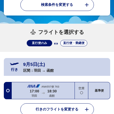
検索条件を変更する
フライトを選択する
直行便のみ
直行便・乗継便
9月5日(土)
行き
区間：
羽田
→
函館
ANA557便
763
空席
基準便
17:00
18:30
羽田
函館
行きのフライトを変更する