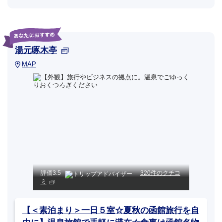
湯元啄木亭
MAP
評価
3.5
320件のクチコ
ミ
【＜素泊まり＞一日５室☆夏秋の函館旅行を自