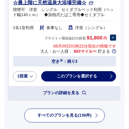
☆最上階に天然温泉大浴場完備☆
喫煙可 洋室 シングル セミダブルベッド利用（ベッ
ド幅140ｃｍ） ◆加熱式たばこ専用◆セミダブル
2名1室利用
食事なし
洋室（シングル）
91,800
フライト＋宿泊合計の目安
円
08月09日01時22分
現在の情報です
大人・お一人様：
883マイル〜
貯まる
※
空き
：残り3
1部屋
プランの詳細を見る
すべてのプランを見る(136件)