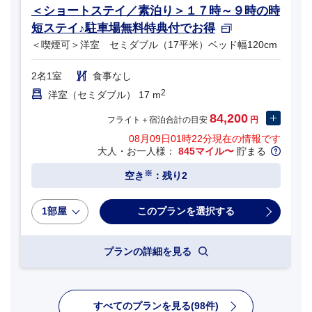
＜ショートステイ／素泊り＞１７時～９時の時
短ステイ♪駐車場無料特典付でお得
＜喫煙可＞洋室 セミダブル（17平米）ベッド幅120cm
2名1室
食事なし
2
洋室（セミダブル） 17 m
84,200
フライト＋宿泊合計の目安
円
08月09日01時22分
現在の情報です
大人・お一人様：
845マイル〜
貯まる
※
空き
：残り2
1部屋
プランの詳細を見る
すべてのプランを見る(98件)