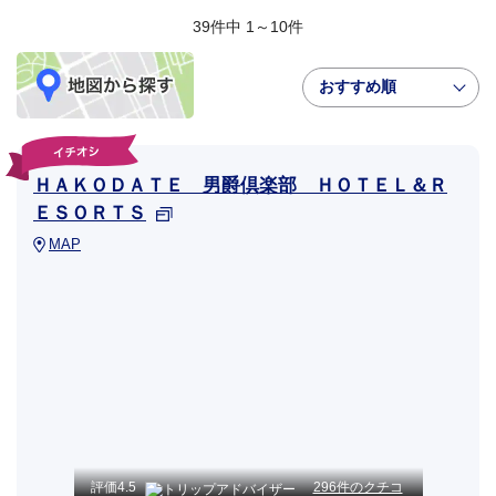
39件中 1～10件
おすすめ順
ＨＡＫＯＤＡＴＥ 男爵倶楽部 ＨＯＴＥＬ＆Ｒ
ＥＳＯＲＴＳ
MAP
評価
4.5
296件のクチコ