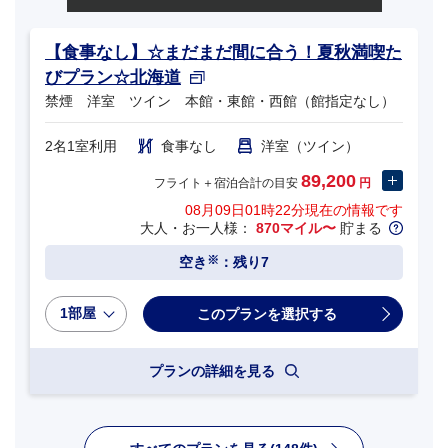
【食事なし】☆まだまだ間に合う！夏秋満喫た
びプラン☆北海道
禁煙 洋室 ツイン 本館・東館・西館（館指定なし）
2名1室利用
食事なし
洋室（ツイン）
89,200
フライト＋宿泊合計の目安
円
08月09日01時22分
現在の情報です
大人・お一人様：
870マイル〜
貯まる
※
空き
：残り7
1部屋
プランの詳細を見る