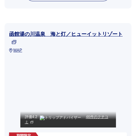
函館湯の川温泉 海と灯／ヒューイットリゾート
MAP
評価
4.2
46件のクチコ
ミ