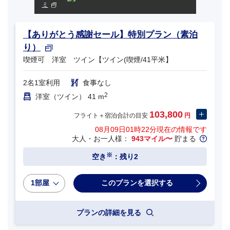
ミ
【ありがとう感謝セール】特別プラン（素泊
り）
喫煙可 洋室 ツイン【ツイン(喫煙/41平米】
2名1室利用
食事なし
2
洋室（ツイン） 41 m
103,800
フライト＋宿泊合計の目安
円
08月09日01時22分
現在の情報です
大人・お一人様：
943マイル〜
貯まる
※
空き
：残り2
1部屋
プランの詳細を見る