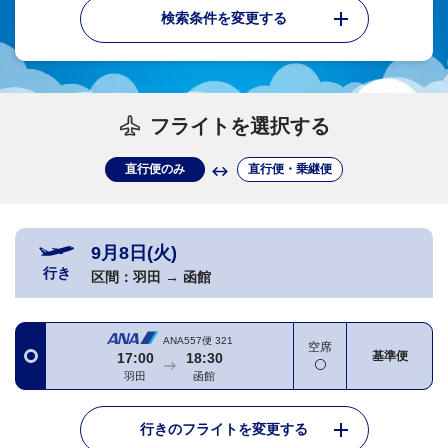
検索条件を変更する
フライトを選択する
直行便のみ
直行便・乗継便
9月8日(火)
行き
区間：
羽田
→
函館
ANA557便
321
空席
基準便
17:00
18:30
羽田
函館
行きのフライトを変更する