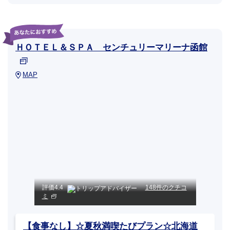
ＨＯＴＥＬ＆ＳＰＡ センチュリーマリーナ函館
MAP
評価
4.4
148件のクチコ
ミ
【食事なし】☆夏秋満喫たびプラン☆北海道