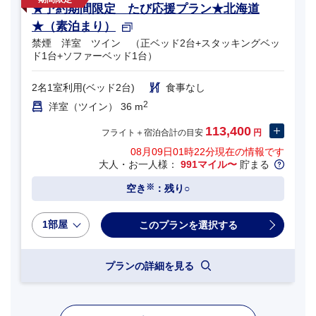
★予約期間限定 たび応援プラン★北海道
★（素泊まり）
禁煙 洋室 ツイン （正ベッド2台+スタッキングベッ
ド1台+ソファーベッド1台）
2名1室利用(ベッド2台)
食事なし
2
洋室（ツイン） 36 m
113,400
フライト＋宿泊合計の目安
円
08月09日01時22分
現在の情報です
大人・お一人様：
991マイル〜
貯まる
※
空き
：残り○
1部屋
プランの詳細を見る