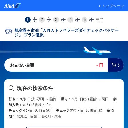
トップページ
1
2
3
4
5
完了
航空券＋宿泊「ＡＮＡトラベラーズダイナミックパッケー
ジ」 プラン選択
-
お支払い金額
円
現在の検索条件
行き：
9月8日(火) 羽田 → 函館
帰り：
9月9日(水) 函館 → 羽田
参
加人数：
大人(12歳以上) 2名
チェックイン日:
9月8日(火)
チェックアウト日:
9月9日(水)
宿泊
地：
北海道＞函館・湯の川・大沼