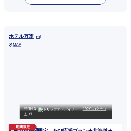
ホテル万惣
MAP
評価
4.3
192件のクチコ
ミ
★予約期間限定 たび応援プラン★北海道★