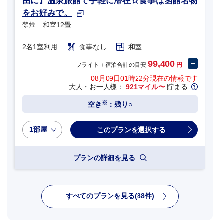
由に】温泉旅館で手軽に滞在☆食事は函館名物
をお好みで。
禁煙 和室12畳
2名1室利用
食事なし
和室
99,400
フライト＋宿泊合計の目安
円
08月09日01時22分
現在の情報です
大人・お一人様：
921マイル〜
貯まる
※
空き
：残り○
1部屋
プランの詳細を見る
すべてのプランを見る(88件)