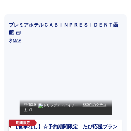
プレミアホテルＣＡＢＩＮＰＲＥＳＩＤＥＮＴ函
館
MAP
評価
3.9
880件のクチコ
ミ
【食事なし】☆予約期間限定 たび応援プラン