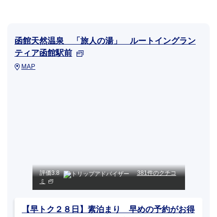
函館天然温泉 「旅人の湯」 ルートイングラン
ティア函館駅前
MAP
評価
3.8
381件のクチコ
ミ
【早トク２８日】素泊まり 早めの予約がお得